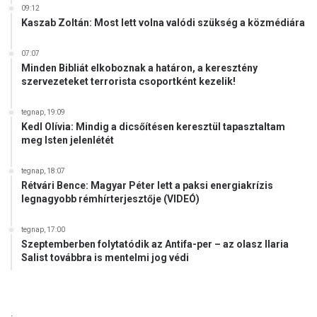
09:12
Kaszab Zoltán: Most lett volna valódi szükség a közmédiára
07:07
Minden Bibliát elkoboznak a határon, a keresztény
szervezeteket terrorista csoportként kezelik!
tegnap, 19:09
Kedl Olívia: Mindig a dicsőítésen keresztül tapasztaltam
meg Isten jelenlétét
tegnap, 18:07
Rétvári Bence: Magyar Péter lett a paksi energiakrízis
legnagyobb rémhírterjesztője (VIDEÓ)
tegnap, 17:00
Szeptemberben folytatódik az Antifa-per – az olasz Ilaria
Salist továbbra is mentelmi jog védi
.