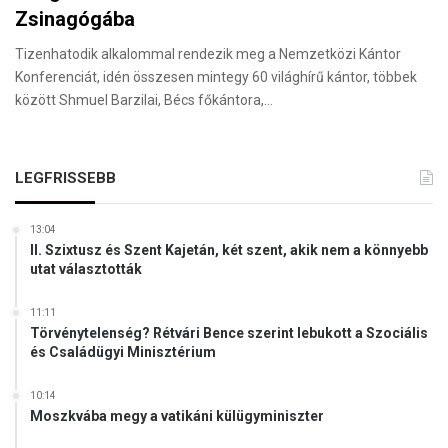
Zsinagógába
Tizenhatodik alkalommal rendezik meg a Nemzetközi Kántor
Konferenciát, idén összesen mintegy 60 világhírű kántor, többek
között Shmuel Barzilai, Bécs főkántora,…
LEGFRISSEBB
13:04
II. Szixtusz és Szent Kajetán, két szent, akik nem a könnyebb
utat választották
11:11
Törvénytelenség? Rétvári Bence szerint lebukott a Szociális
és Családügyi Minisztérium
10:14
Moszkvába megy a vatikáni külügyminiszter