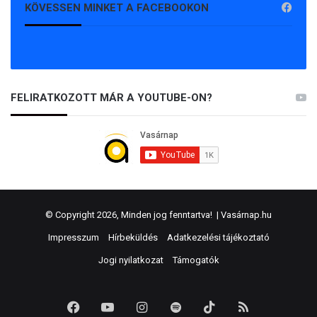
KÖVESSEN MINKET A FACEBOOKON
FELIRATKOZOTT MÁR A YOUTUBE-ON?
© Copyright 2026, Minden jog fenntartva! |
Vasárnap.hu
Impresszum
Hírbeküldés
Adatkezelési tájékoztató
Jogi nyilatkozat
Támogatók
Facebook
YouTube
Instagram
Spotify
TikTok
RSS