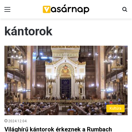
Menü
K
kántorok
Kultúra
2024.12.04.
Világhírű kántorok érkeznek a Rumbach