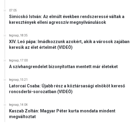
07:05
Simicskó István: Az elmúlt években rendszeressé váltak a
keresztények elleni agresszív megnyilvánulások
tegnap, 18:35
XIV. Leó pápa: Imádkozzunk azokért, akik a városok zajában
keresik az élet értelmét (VIDEÓ)
tegnap, 17:00
A szívhangrendelet bizonyítottan mentett már életeket
tegnap, 15:21
Latorcai Csaba: Újabb rész a köztársasági elnököt kereső
roncsderbi-sorozatban (VIDEÓ)
tegnap, 14:04
Kaszab Zoltán: Magyar Péter kurta mondata mindent
megváltoztat