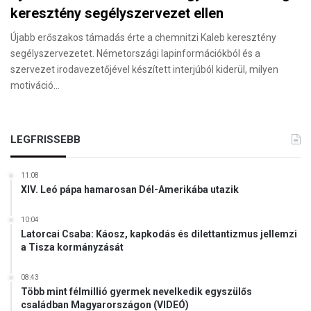
keresztény segélyszervezet ellen
Újabb erőszakos támadás érte a chemnitzi Kaleb keresztény
segélyszervezetet. Németországi lapinformációkból és a
szervezet irodavezetőjével készített interjúból kiderül, milyen
motiváció…
LEGFRISSEBB
11:08
XIV. Leó pápa hamarosan Dél-Amerikába utazik
10:04
Latorcai Csaba: Káosz, kapkodás és dilettantizmus jellemzi
a Tisza kormányzását
08:43
Több mint félmillió gyermek nevelkedik egyszülős
családban Magyarországon (VIDEÓ)