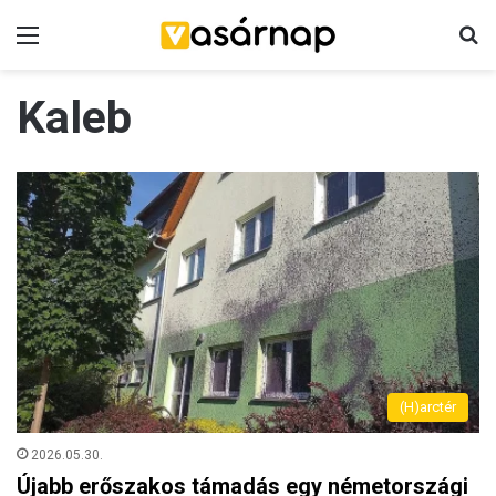
Menü
K
Kaleb
(H)arctér
2026.05.30.
Újabb erőszakos támadás egy németországi