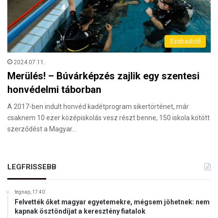
Szabadidő
2024.07.11.
Merülés! – Búvárképzés zajlik egy szentesi
honvédelmi táborban
A 2017-ben indult honvéd kadétprogram sikertörténet, már
csaknem 10 ezer középiskolás vesz részt benne, 150 iskola kötött
szerződést a Magyar…
LEGFRISSEBB
tegnap, 17:40
Felvették őket magyar egyetemekre, mégsem jöhetnek: nem
kapnak ösztöndíjat a keresztény fiatalok