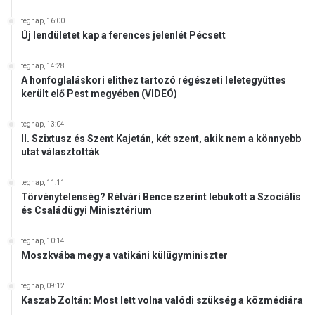
tegnap, 16:00
Új lendületet kap a ferences jelenlét Pécsett
tegnap, 14:28
A honfoglaláskori elithez tartozó régészeti leletegyüttes
került elő Pest megyében (VIDEÓ)
tegnap, 13:04
II. Szixtusz és Szent Kajetán, két szent, akik nem a könnyebb
utat választották
tegnap, 11:11
Törvénytelenség? Rétvári Bence szerint lebukott a Szociális
és Családügyi Minisztérium
tegnap, 10:14
Moszkvába megy a vatikáni külügyminiszter
tegnap, 09:12
Kaszab Zoltán: Most lett volna valódi szükség a közmédiára