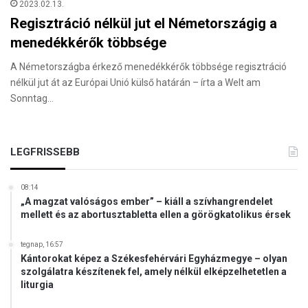
2023.02.13.
Regisztráció nélkül jut el Németországig a
menedékkérők többsége
A Németországba érkező menedékkérők többsége regisztráció
nélkül jut át az Európai Unió külső határán – írta a Welt am
Sonntag…
LEGFRISSEBB
08:14
„A magzat valóságos ember” – kiáll a szívhangrendelet
mellett és az abortusztabletta ellen a görögkatolikus érsek
tegnap, 16:57
Kántorokat képez a Székesfehérvári Egyházmegye – olyan
szolgálatra készítenek fel, amely nélkül elképzelhetetlen a
liturgia