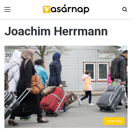
Menü
K
Joachim Herrmann
(H)arctér