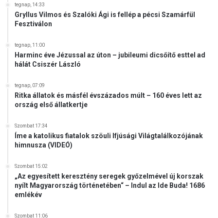
tegnap, 14:33
Gryllus Vilmos és Szalóki Ági is fellép a pécsi Szamárfül
Fesztiválon
tegnap, 11:00
Harminc éve Jézussal az úton – jubileumi dicsőítő esttel ad
hálát Csiszér László
tegnap, 07:09
Ritka állatok és másfél évszázados múlt – 160 éves lett az
ország első állatkertje
Szombat 17:34
Íme a katolikus fiatalok szöuli Ifjúsági Világtalálkozójának
himnusza (VIDEÓ)
Szombat 15:02
„Az egyesített keresztény seregek győzelmével új korszak
nyílt Magyarország történetében“ – Indul az Ide Buda! 1686
emlékév
Szombat 11:06