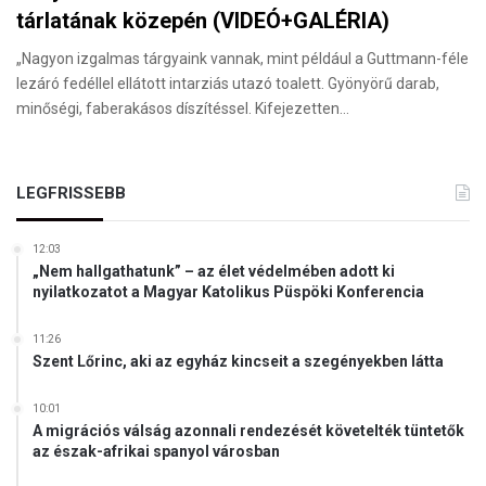
tárlatának közepén (VIDEÓ+GALÉRIA)
„Nagyon izgalmas tárgyaink vannak, mint például a Guttmann-féle
lezáró fedéllel ellátott intarziás utazó toalett. Gyönyörű darab,
minőségi, faberakásos díszítéssel. Kifejezetten…
LEGFRISSEBB
12:03
„Nem hallgathatunk” – az élet védelmében adott ki
nyilatkozatot a Magyar Katolikus Püspöki Konferencia
11:26
Szent Lőrinc, aki az egyház kincseit a szegényekben látta
10:01
A migrációs válság azonnali rendezését követelték tüntetők
az észak-afrikai spanyol városban