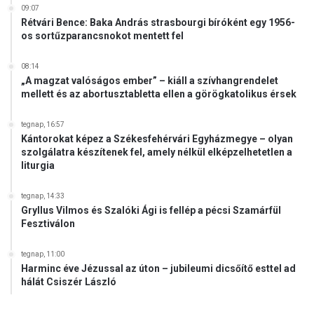
09:07
Rétvári Bence: Baka András strasbourgi bíróként egy 1956-
os sortűzparancsnokot mentett fel
08:14
„A magzat valóságos ember” – kiáll a szívhangrendelet
mellett és az abortusztabletta ellen a görögkatolikus érsek
tegnap, 16:57
Kántorokat képez a Székesfehérvári Egyházmegye – olyan
szolgálatra készítenek fel, amely nélkül elképzelhetetlen a
liturgia
tegnap, 14:33
Gryllus Vilmos és Szalóki Ági is fellép a pécsi Szamárfül
Fesztiválon
tegnap, 11:00
Harminc éve Jézussal az úton – jubileumi dicsőítő esttel ad
hálát Csiszér László