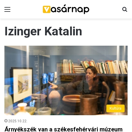
Menü
K
Izinger Katalin
Kultúra
2025.10.22.
Árnyékszék van a székesfehérvári múzeum