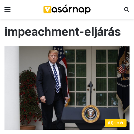
Menü
K
impeachment-eljárás
(H)arctér