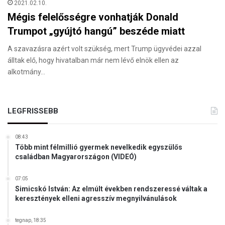
2021.02.10.
Mégis felelősségre vonhatják Donald
Trumpot „gyújtó hangú” beszéde miatt
A szavazásra azért volt szükség, mert Trump ügyvédei azzal
álltak elő, hogy hivatalban már nem lévő elnök ellen az
alkotmány…
LEGFRISSEBB
08:43
Több mint félmillió gyermek nevelkedik egyszülős
családban Magyarországon (VIDEÓ)
07:05
Simicskó István: Az elmúlt években rendszeressé váltak a
keresztények elleni agresszív megnyilvánulások
tegnap, 18:35