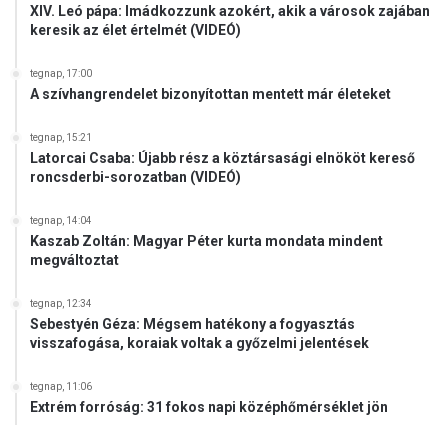
XIV. Leó pápa: Imádkozzunk azokért, akik a városok zajában
keresik az élet értelmét (VIDEÓ)
tegnap, 17:00
A szívhangrendelet bizonyítottan mentett már életeket
tegnap, 15:21
Latorcai Csaba: Újabb rész a köztársasági elnököt kereső
roncsderbi-sorozatban (VIDEÓ)
tegnap, 14:04
Kaszab Zoltán: Magyar Péter kurta mondata mindent
megváltoztat
tegnap, 12:34
Sebestyén Géza: Mégsem hatékony a fogyasztás
visszafogása, koraiak voltak a győzelmi jelentések
tegnap, 11:06
Extrém forróság: 31 fokos napi középhőmérséklet jön