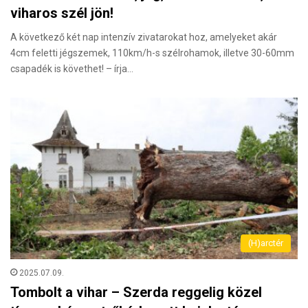
viharos szél jön!
A következő két nap intenzív zivatarokat hoz, amelyeket akár
4cm feletti jégszemek, 110km/h-s szélrohamok, illetve 30-60mm
csapadék is követhet! – írja…
(H)arctér
2025.07.09.
Tombolt a vihar – Szerda reggelig közel