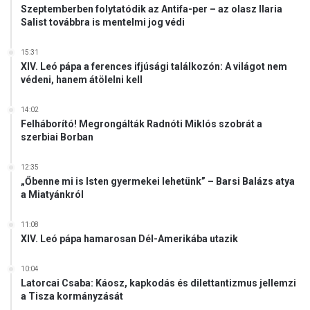
Szeptemberben folytatódik az Antifa-per – az olasz Ilaria
Salist továbbra is mentelmi jog védi
15:31
XIV. Leó pápa a ferences ifjúsági találkozón: A világot nem
védeni, hanem átölelni kell
14:02
Felháborító! Megrongálták Radnóti Miklós szobrát a
szerbiai Borban
12:35
„Őbenne mi is Isten gyermekei lehetünk” – Barsi Balázs atya
a Miatyánkról
11:08
XIV. Leó pápa hamarosan Dél-Amerikába utazik
10:04
Latorcai Csaba: Káosz, kapkodás és dilettantizmus jellemzi
a Tisza kormányzását