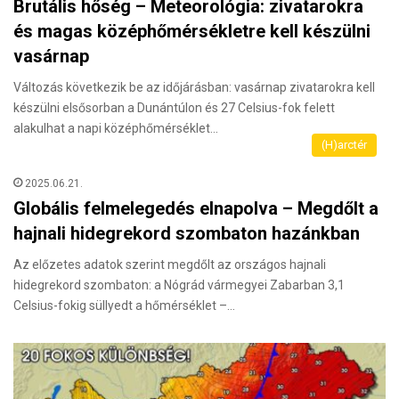
Brutális hőség – Meteorológia: zivatarokra
és magas középhőmérsékletre kell készülni
vasárnap
Változás következik be az időjárásban: vasárnap zivatarokra kell
készülni elsősorban a Dunántúlon és 27 Celsius-fok felett
alakulhat a napi középhőmérséklet…
(H)arctér
2025.06.21.
Globális felmelegedés elnapolva – Megdőlt a
hajnali hidegrekord szombaton hazánkban
Az előzetes adatok szerint megdőlt az országos hajnali
hidegrekord szombaton: a Nógrád vármegyei Zabarban 3,1
Celsius-fokig süllyedt a hőmérséklet –…