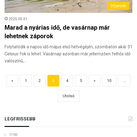
(H)arctér
2025.05.01.
Marad a nyárias idő, de vasárnap már
lehetnek záporok
Folytatódik a napos idő május első hétvégéjén, szombaton akár 31
Celsius-fok is lehet. Vasárnap azonban már jellemzően felhős idő
valószínű,…
«
1
2
3
4
5
»
10
...
Utolsó
LEGFRISSEBB
17:00