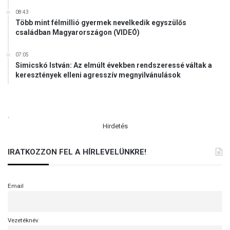
08:43
Több mint félmillió gyermek nevelkedik egyszülős
családban Magyarországon (VIDEÓ)
07:05
Simicskó István: Az elmúlt években rendszeressé váltak a
keresztények elleni agresszív megnyilvánulások
.
Hirdetés
IRATKOZZON FEL A HÍRLEVELÜNKRE!
Email
Vezetéknév