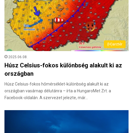
(H)arctér
2025.06.08.
Húsz Celsius-fokos különbség alakult ki az
országban
Húsz Celsius-fokos hőmérséklet-különbség alakult ki az
országban vasárnap délutánra – írta a HungaroMet Zrt. a
Facebook-oldalán. A szervezet jelezte, már…