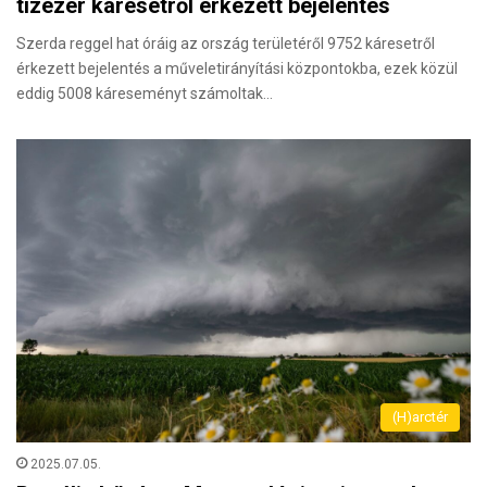
tízezer káresetről érkezett bejelentés
Szerda reggel hat óráig az ország területéről 9752 káresetről
érkezett bejelentés a műveletirányítási központokba, ezek közül
eddig 5008 káreseményt számoltak…
(H)arctér
2025.07.05.