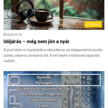
(H)arctér
2025.05.18.
Időjárás – még nem jön a nyár
A jövő héten is folytatódik a változékony, az átlagosnál hűvösebb,
szeles, záporos-zivataros idő. A hét elején a többórás napsütés
mellett…