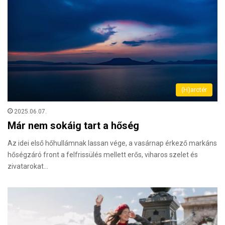
(H)arctér
2025.06.07.
Már nem sokáig tart a hőség
Az idei első hőhullámnak lassan vége, a vasárnap érkező markáns
hőségzáró front a felfrissülés mellett erős, viharos szelet és
zivatarokat…