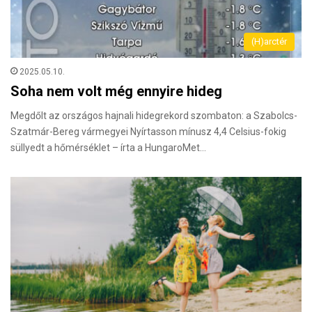
(H)arctér
2025.05.10.
Soha nem volt még ennyire hideg
Megdőlt az országos hajnali hidegrekord szombaton: a Szabolcs-
Szatmár-Bereg vármegyei Nyírtasson mínusz 4,4 Celsius-fokig
süllyedt a hőmérséklet – írta a HungaroMet…