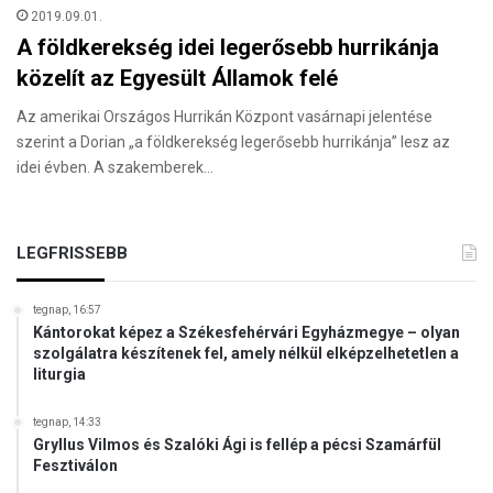
2019.09.01.
A földkerekség idei legerősebb hurrikánja
közelít az Egyesült Államok felé
Az amerikai Országos Hurrikán Központ vasárnapi jelentése
szerint a Dorian „a földkerekség legerősebb hurrikánja” lesz az
idei évben. A szakemberek…
LEGFRISSEBB
tegnap, 16:57
Kántorokat képez a Székesfehérvári Egyházmegye – olyan
szolgálatra készítenek fel, amely nélkül elképzelhetetlen a
liturgia
tegnap, 14:33
Gryllus Vilmos és Szalóki Ági is fellép a pécsi Szamárfül
Fesztiválon