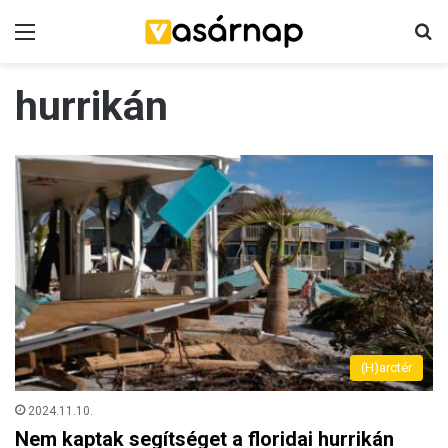
Menü
K
hurrikán
(H)arctér
2024.11.10.
Nem kaptak segítséget a floridai hurrikán