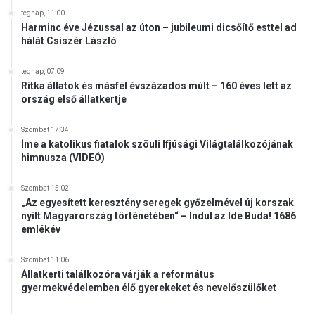
tegnap, 11:00
Harminc éve Jézussal az úton – jubileumi dicsőítő esttel ad
hálát Csiszér László
tegnap, 07:09
Ritka állatok és másfél évszázados múlt – 160 éves lett az
ország első állatkertje
Szombat 17:34
Íme a katolikus fiatalok szöuli Ifjúsági Világtalálkozójának
himnusza (VIDEÓ)
Szombat 15:02
„Az egyesített keresztény seregek győzelmével új korszak
nyílt Magyarország történetében“ – Indul az Ide Buda! 1686
emlékév
Szombat 11:06
Állatkerti találkozóra várják a református
gyermekvédelemben élő gyerekeket és nevelőszülőket