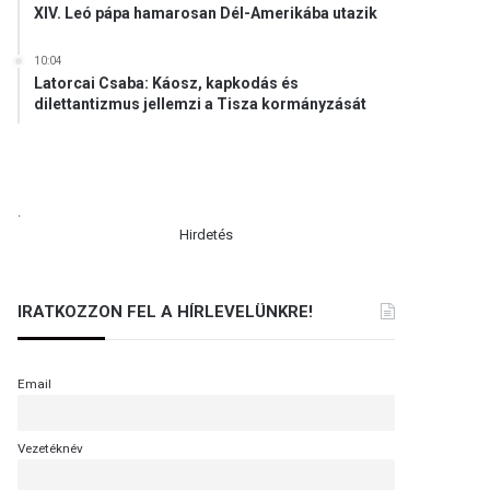
XIV. Leó pápa hamarosan Dél-Amerikába utazik
10:04
Latorcai Csaba: Káosz, kapkodás és
dilettantizmus jellemzi a Tisza kormányzását
.
Hirdetés
IRATKOZZON FEL A HÍRLEVELÜNKRE!
Email
Vezetéknév