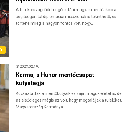
A törökországi földrengés utáni magyar mentőakció a
segítségen túl diplomáciai missziónak is tekinthető, és
történelmileg is nagyon fontos volt, hogy…
ér
2023.02.19.
Karma, a Hunor mentőcsapat
kutyatagja
Kockáztatták a mentőkutyáik és saját maguk életét is, de
az elsődleges mégis az volt, hogy megtalálják a túlélőket.
Magyarország Kormánya…