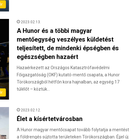
ér
2023.02.13.
A Hunor és a többi magyar
mentőegység veszélyes küldetést
teljesített, de mindenki épségben és
egészségben hazaért
Hazaérkezett az Országos Katasztrófavédelmi
Főigazgatóság (OKF) kutató-mentő csapata, a Hunor
Törökországból hétfőn kora hajnalban, az egység 17
túlélőt – köztük…
ér
2023.02.12.
Élet a kísértetvárosban
A Hunor magyar mentőcsapat tovább folytatja a mentést
a földrengés sújtotta területeken Törökországban. Éjjel új