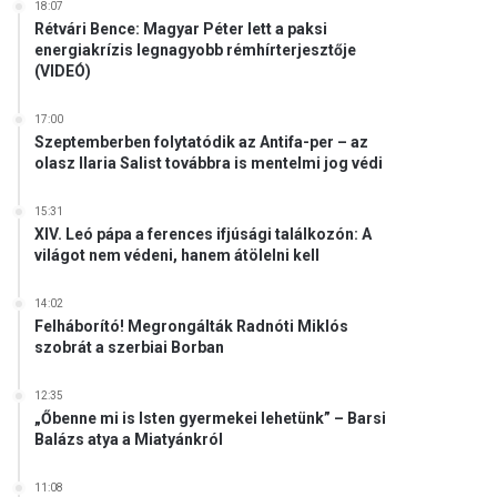
18:07
Rétvári Bence: Magyar Péter lett a paksi
energiakrízis legnagyobb rémhírterjesztője
(VIDEÓ)
17:00
Szeptemberben folytatódik az Antifa-per – az
olasz Ilaria Salist továbbra is mentelmi jog védi
15:31
XIV. Leó pápa a ferences ifjúsági találkozón: A
világot nem védeni, hanem átölelni kell
14:02
Felháborító! Megrongálták Radnóti Miklós
szobrát a szerbiai Borban
12:35
„Őbenne mi is Isten gyermekei lehetünk” – Barsi
Balázs atya a Miatyánkról
11:08