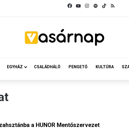
Facebook
YouTube
Instagram
Spotify
TikTok
RSS
EGYHÁZ
CSALÁDHÁLÓ
PENGETŐ
KULTÚRA
SZ
at
azahsztánba a HUNOR Mentőszervezet