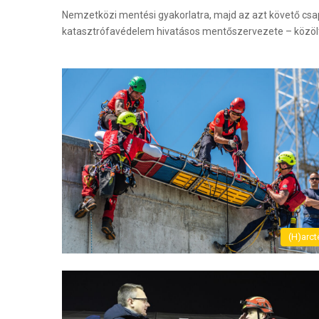
Nemzetközi mentési gyakorlatra, majd az azt követő cs
katasztrófavédelem hivatásos mentőszervezete – közöl
(H)arct