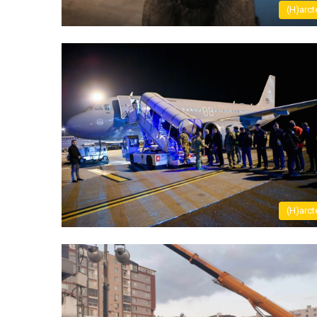
(H)arct
(H)arct