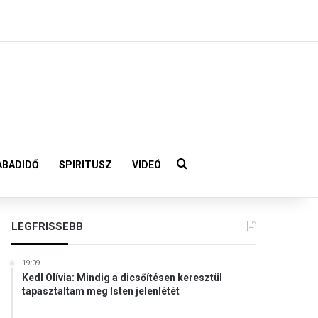
Keresés:
ABADIDŐ
SPIRITUSZ
VIDEÓ
LEGFRISSEBB
19:09
Kedl Olívia: Mindig a dicsőítésen keresztül
tapasztaltam meg Isten jelenlétét