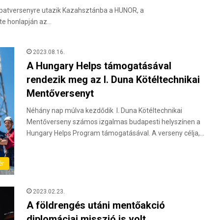
apatversenyre utazik Kazahsztánba a HUNOR, a
te honlapján az…
2023.08.16.
A Hungary Helps támogatásával
rendezik meg az I. Duna Kötéltechnikai
Mentőversenyt
Néhány nap múlva kezdődik I. Duna Kötéltechnikai
Mentőverseny számos izgalmas budapesti helyszínen a
Hungary Helps Program támogatásával. A verseny célja,…
ér
2023.02.23.
A földrengés utáni mentőakció
diplomáciai misszió is volt