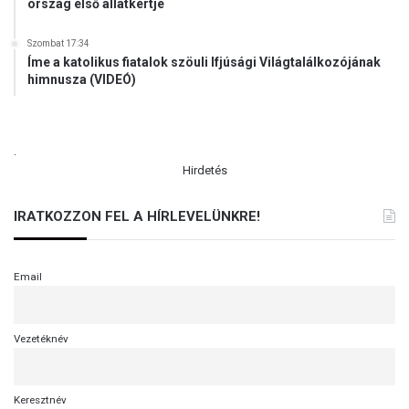
ország első állatkertje
Szombat 17:34
Íme a katolikus fiatalok szöuli Ifjúsági Világtalálkozójának
himnusza (VIDEÓ)
.
Hirdetés
IRATKOZZON FEL A HÍRLEVELÜNKRE!
Email
Vezetéknév
Keresztnév