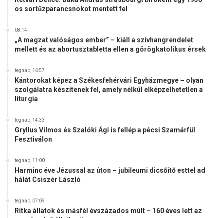
os sortűzparancsnokot mentett fel
08:14
„A magzat valóságos ember” – kiáll a szívhangrendelet
mellett és az abortusztabletta ellen a görögkatolikus érsek
tegnap, 16:57
Kántorokat képez a Székesfehérvári Egyházmegye – olyan
szolgálatra készítenek fel, amely nélkül elképzelhetetlen a
liturgia
tegnap, 14:33
Gryllus Vilmos és Szalóki Ági is fellép a pécsi Szamárfül
Fesztiválon
tegnap, 11:00
Harminc éve Jézussal az úton – jubileumi dicsőítő esttel ad
hálát Csiszér László
tegnap, 07:09
Ritka állatok és másfél évszázados múlt – 160 éves lett az