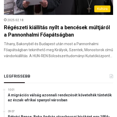
Kultúra
2025.02.18.
Régészeti kiállítás nyílt a bencések múltjáról
a Pannonhalmi Főapátságban
Tihany, Bakonybél és Budapest után most a Pannonhalmi
Főapátságban tekinthető meg Királyok, Szentek, Monostorok című
vándorkiállítás. A HUN-REN Bölcsészettudományi Kutatóközpont…
LEGFRISSEBB
10:01
A migrációs válság azonnali rendezését követelték tüntetők
az észak-afrikai spanyol városban
09:07
Rétvári Bence: Baka András strasbourgi bíróként egy 1956-