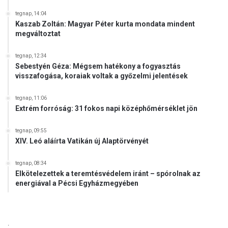
tegnap, 14:04
Kaszab Zoltán: Magyar Péter kurta mondata mindent
megváltoztat
tegnap, 12:34
Sebestyén Géza: Mégsem hatékony a fogyasztás
visszafogása, koraiak voltak a győzelmi jelentések
tegnap, 11:06
Extrém forróság: 31 fokos napi középhőmérséklet jön
tegnap, 09:55
XIV. Leó aláírta Vatikán új Alaptörvényét
tegnap, 08:34
Elkötelezettek a teremtésvédelem iránt – spórolnak az
energiával a Pécsi Egyházmegyében
.