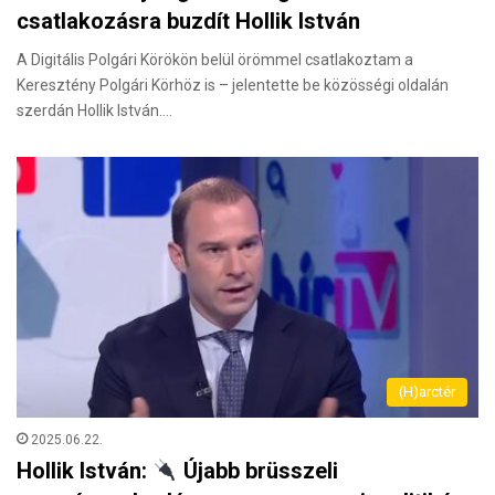
csatlakozásra buzdít Hollik István
A Digitális Polgári Körökön belül örömmel csatlakoztam a
Keresztény Polgári Körhöz is – jelentette be közösségi oldalán
szerdán Hollik István.…
(H)arctér
2025.06.22.
Hollik István:
Újabb brüsszeli