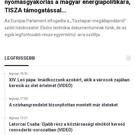
nyomásgyakorlás a magyar energiapolitikára,
TISZA támogatással…
Az Európai Parlament elfogadta a „Tisztaipar-megállapodásról”
szóló határozatot. Elsőre technikai dokumentumnak tűnik, de az
egyik legfontosabb része egyértelmű: arra szólítja…
LEGFRISSEBB
tegnap, 18:35
XIV. Leó pápa: Imádkozzunk azokért, akik a városok zajában
keresik az élet értelmét (VIDEÓ)
tegnap, 17:00
A szívhangrendelet bizonyítottan mentett már életeket
tegnap, 15:21
Latorcai Csaba: Újabb rész a köztársasági elnököt kereső
roncsderbi-sorozatban (VIDEÓ)