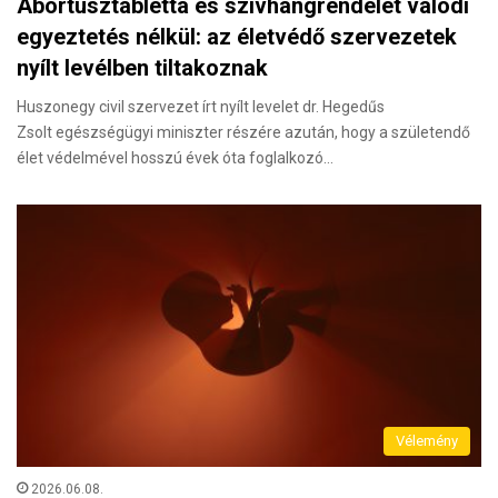
Abortusztabletta és szívhangrendelet valódi
egyeztetés nélkül: az életvédő szervezetek
nyílt levélben tiltakoznak
Huszonegy civil szervezet írt nyílt levelet dr. Hegedűs
Zsolt egészségügyi miniszter részére azután, hogy a születendő
élet védelmével hosszú évek óta foglalkozó…
Vélemény
2026.06.08.