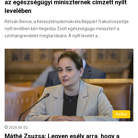
az egészségügyi miniszternek címzett nyílt
levelében
Rétvári Bence, a Kereszténydemokrata Néppárt frakcióvezetője
nyílt levélben kéri Hegedűs Zsolt egészségügyi minisztert a
szívhangrendelet megtartására. A nyílt levelet a…
Reflex
2026.06.02.
Máthé Zsuzsa: Legyen esély arra, hogy a