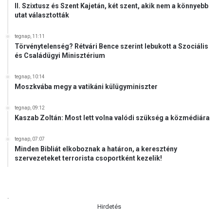
II. Szixtusz és Szent Kajetán, két szent, akik nem a könnyebb
utat választották
tegnap, 11:11
Törvénytelenség? Rétvári Bence szerint lebukott a Szociális
és Családügyi Minisztérium
tegnap, 10:14
Moszkvába megy a vatikáni külügyminiszter
tegnap, 09:12
Kaszab Zoltán: Most lett volna valódi szükség a közmédiára
tegnap, 07:07
Minden Bibliát elkoboznak a határon, a keresztény
szervezeteket terrorista csoportként kezelik!
.
Hirdetés