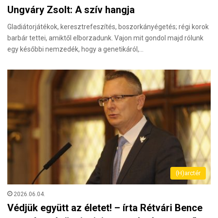
Ungváry Zsolt: A szív hangja
Gladiátorjátékok, keresztrefeszítés, boszorkányégetés; régi korok
barbár tettei, amiktől elborzadunk. Vajon mit gondol majd rólunk
egy későbbi nemzedék, hogy a genetikáról,…
(H)arctér
2026.06.04.
Védjük együtt az életet! – írta Rétvári Bence