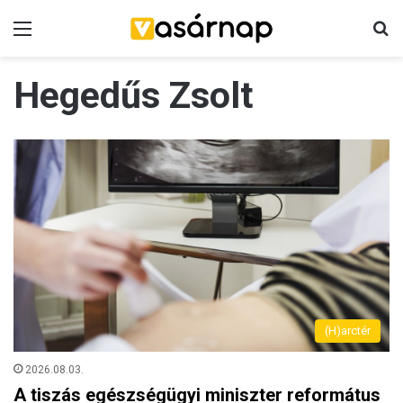
Menü
K
Hegedűs Zsolt
(H)arctér
2026.08.03.
A tiszás egészségügyi miniszter református