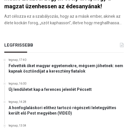
magzat üzenhessen az édesanyának!
Azt célozza ez a szabályozás, hogy az a másik ember, akinek az
élete kockán forog, „szót kaphasson”, illetve hogy meghallhassa…
LEGFRISSEBB
tegnap, 17:40
Felvették őket magyar egyetemekre, mégsem jöhetnek: nem
kapnak ösztöndíjat a keresztény fiatalok
tegnap, 16:00
Új lendületet kap a ferences jelenlét Pécsett
tegnap, 14:28
A honfoglaláskori elithez tartozó régészeti leletegyüttes
került elő Pest megyében (VIDEÓ)
tegnap, 13:04