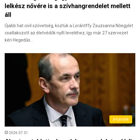
lelkész nővére is a szívhangrendelet mellett
áll
Újabb hat civil szövetség, köztük a Lorántffy Zsuzsanna Nőegylet
csatlakozott az életvédők nyílt leveléhez, így már 27 szervezet
kéri Hegedűs…
(H)arctér
2026.07.31.