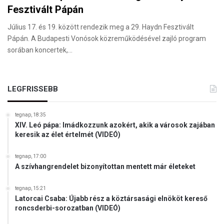
Fesztivált Pápán
Július 17. és 19. között rendezik meg a 29. Haydn Fesztivált
Pápán. A Budapesti Vonósok közreműködésével zajló program
sorában koncertek,…
LEGFRISSEBB
tegnap, 18:35
XIV. Leó pápa: Imádkozzunk azokért, akik a városok zajában
keresik az élet értelmét (VIDEÓ)
tegnap, 17:00
A szívhangrendelet bizonyítottan mentett már életeket
tegnap, 15:21
Latorcai Csaba: Újabb rész a köztársasági elnököt kereső
roncsderbi-sorozatban (VIDEÓ)