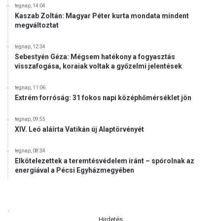
tegnap, 14:04
Kaszab Zoltán: Magyar Péter kurta mondata mindent
megváltoztat
tegnap, 12:34
Sebestyén Géza: Mégsem hatékony a fogyasztás
visszafogása, koraiak voltak a győzelmi jelentések
tegnap, 11:06
Extrém forróság: 31 fokos napi középhőmérséklet jön
tegnap, 09:55
XIV. Leó aláírta Vatikán új Alaptörvényét
tegnap, 08:34
Elkötelezettek a teremtésvédelem iránt – spórolnak az
energiával a Pécsi Egyházmegyében
.
Hirdetés