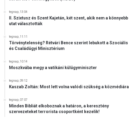
tegnap, 13:04
II. Szixtusz és Szent Kajetán, két szent, akik nem a könnyebb
utat választották
tegnap, 11:11
Törvénytelenség? Rétvári Bence szerint lebukott a Szociális
és Családügyi Minisztérium
tegnap, 10:14
Moszkvába megy a vatikáni külügyminiszter
tegnap, 09:12
Kaszab Zoltán: Most lett volna valódi szükség a közmédiára
tegnap, 07:07
Minden Bibliát elkoboznak a határon, a keresztény
szervezeteket terrorista csoportként kezelik!