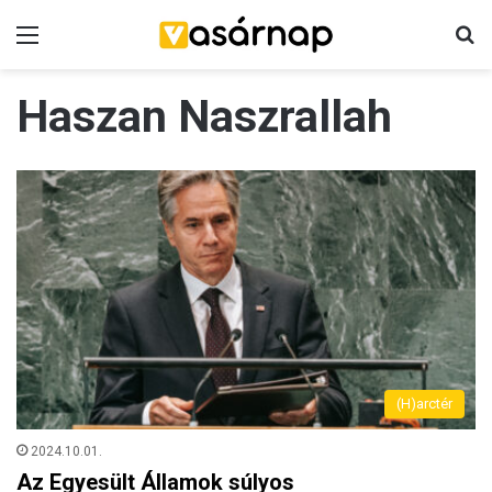
Menü
K
Haszan Naszrallah
(H)arctér
2024.10.01.
Az Egyesült Államok súlyos