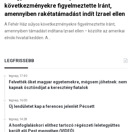
következményekre figyelmeztette Iránt,
amennyiben rakétatámadást indít Izrael ellen
A Fehér Ház súlyos következményekre figyelmeztette Iránt,
amennyiben támadást indítana Izrael ellen – közölte az amerikai
elnöki hivatal kedden. A…
LEGFRISSEBB
tegnap, 17:40
Felvették őket magyar egyetemekre, mégsem jöhetnek: nem
kapnak ösztöndíjat a keresztény fiatalok
tegnap, 16:00
Új lendületet kap a ferences jelenlét Pécsett
tegnap, 14:28
A honfoglaláskori elithez tartozó régészeti leletegyüttes
került elő Pest megyében (VIDEÓ)