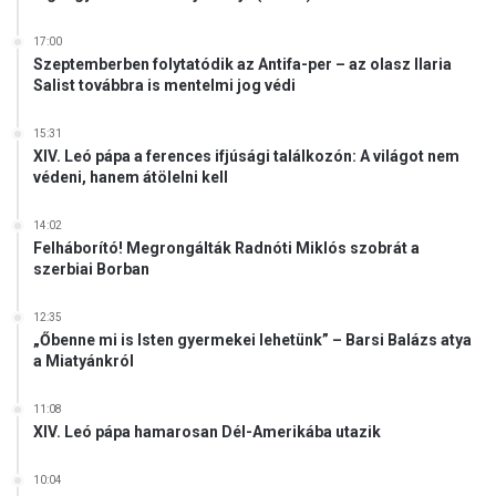
17:00
Szeptemberben folytatódik az Antifa-per – az olasz Ilaria
Salist továbbra is mentelmi jog védi
15:31
XIV. Leó pápa a ferences ifjúsági találkozón: A világot nem
védeni, hanem átölelni kell
14:02
Felháborító! Megrongálták Radnóti Miklós szobrát a
szerbiai Borban
12:35
„Őbenne mi is Isten gyermekei lehetünk” – Barsi Balázs atya
a Miatyánkról
11:08
XIV. Leó pápa hamarosan Dél-Amerikába utazik
10:04