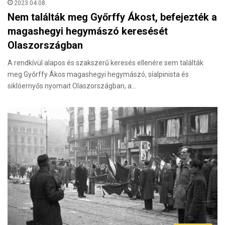
2023.04.08.
Nem találták meg Győrffy Ákost, befejezték a
magashegyi hegymászó keresését
Olaszországban
A rendkívül alapos és szakszerű keresés ellenére sem találták
meg Győrffy Ákos magashegyi hegymászó, síalpinista és
siklóernyős nyomait Olaszországban, a…