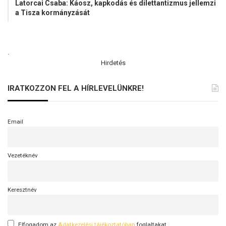
Latorcai Csaba: Káosz, kapkodás és dilettantizmus jellemzi
a Tisza kormányzását
.
Hirdetés
IRATKOZZON FEL A HÍRLEVELÜNKRE!
Email
Vezetéknév
Keresztnév
Elfogadom az
Adatkezelési tájékoztatóban
foglaltakat.