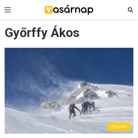
Menü
K
Győrffy Ákos
(H)arctér