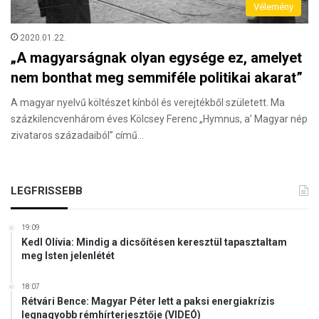
Vélemény
2020.01.22.
„A magyarságnak olyan egysége ez, amelyet
nem bonthat meg semmiféle politikai akarat”
A magyar nyelvű költészet kínból és verejtékből született. Ma
százkilencvenhárom éves Kölcsey Ferenc „Hymnus, a’ Magyar nép
zivataros századaiból” című…
LEGFRISSEBB
19:09
Kedl Olívia: Mindig a dicsőítésen keresztül tapasztaltam
meg Isten jelenlétét
18:07
Rétvári Bence: Magyar Péter lett a paksi energiakrízis
legnagyobb rémhírterjesztője (VIDEÓ)