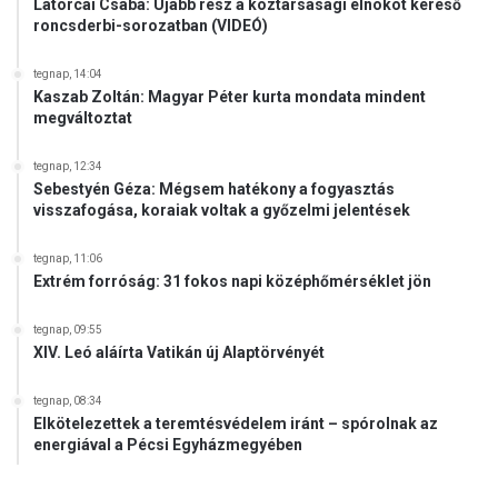
Latorcai Csaba: Újabb rész a köztársasági elnököt kereső
roncsderbi-sorozatban (VIDEÓ)
tegnap, 14:04
Kaszab Zoltán: Magyar Péter kurta mondata mindent
megváltoztat
tegnap, 12:34
Sebestyén Géza: Mégsem hatékony a fogyasztás
visszafogása, koraiak voltak a győzelmi jelentések
tegnap, 11:06
Extrém forróság: 31 fokos napi középhőmérséklet jön
tegnap, 09:55
XIV. Leó aláírta Vatikán új Alaptörvényét
tegnap, 08:34
Elkötelezettek a teremtésvédelem iránt – spórolnak az
energiával a Pécsi Egyházmegyében