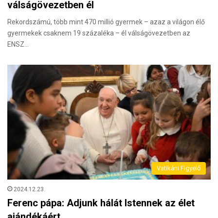
válságövezetben él
Rekordszámú, több mint 470 millió gyermek – azaz a világon élő
gyermekek csaknem 19 százaléka – él válságövezetben az
ENSZ…
Vatikáni Figyelő
2024.12.23.
Ferenc pápa: Adjunk hálát Istennek az élet
ajándékáért