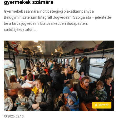
gyermekek számára
Gyermekek számára indít betegjogi plakátkampányt a
Belügyminisztérium Integrált Jogvédelmi Szolgálata – jelentette
be a tárca jogvédelmi biztosa kedden Budapesten,
sajtótájékoztatón.…
(H)arctér
2025.02.10.