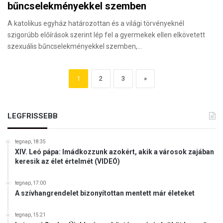
bűncselekményekkel szemben
A katolikus egyház határozottan és a világi törvényeknél
szigorúbb előírások szerint lép fel a gyermekek ellen elkövetett
szexuális bűncselekményekkel szemben,…
1
2
3
»
LEGFRISSEBB
tegnap, 18:35
XIV. Leó pápa: Imádkozzunk azokért, akik a városok zajában
keresik az élet értelmét (VIDEÓ)
tegnap, 17:00
A szívhangrendelet bizonyítottan mentett már életeket
tegnap, 15:21