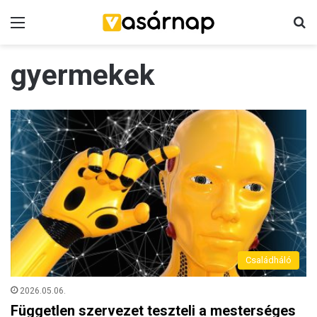
Menü
K
gyermekek
Családháló
2026.05.06.
Független szervezet teszteli a mesterséges