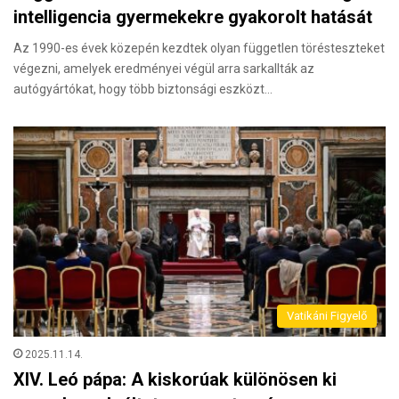
intelligencia gyermekekre gyakorolt hatását
Az 1990-es évek közepén kezdtek olyan független törésteszteket
végezni, amelyek eredményei végül arra sarkallták az
autógyártókat, hogy több biztonsági eszközt…
Vatikáni Figyelő
2025.11.14.
XIV. Leó pápa: A kiskorúak különösen ki