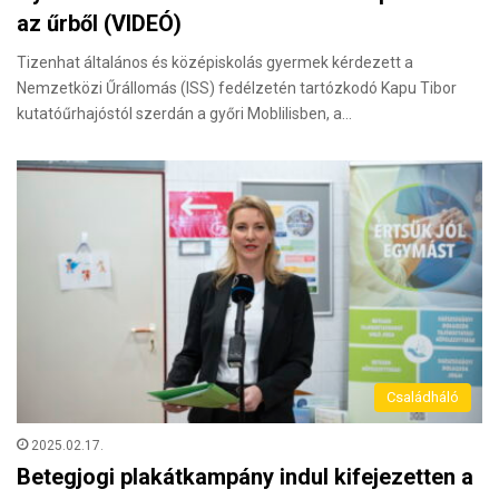
az űrből (VIDEÓ)
Tizenhat általános és középiskolás gyermek kérdezett a
Nemzetközi Űrállomás (ISS) fedélzetén tartózkodó Kapu Tibor
kutatóűrhajóstól szerdán a győri Moblilisben, a…
Családháló
2025.02.17.
Betegjogi plakátkampány indul kifejezetten a