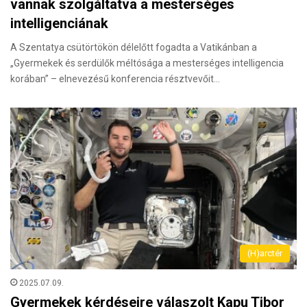
vannak szolgáltatva a mesterséges
intelligenciának
A Szentatya csütörtökön délelőtt fogadta a Vatikánban a
„Gyermekek és serdülők méltósága a mesterséges intelligencia
korában” – elnevezésű konferencia résztvevőit…
(H)arctér
2025.07.09.
Gyermekek kérdéseire válaszolt Kapu Tibor