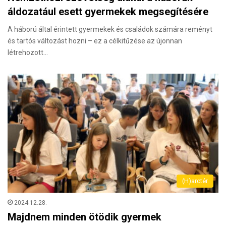
áldozatául esett gyermekek megsegítésére
A háború által érintett gyermekek és családok számára reményt
és tartós változást hozni – ez a célkitűzése az újonnan
létrehozott…
(H)arctér
2024.12.28.
Majdnem minden ötödik gyermek