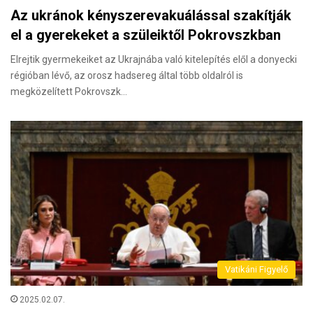
Az ukránok kényszerevakuálással szakítják
el a gyerekeket a szüleiktől Pokrovszkban
Elrejtik gyermekeiket az Ukrajnába való kitelepítés elől a donyecki
régióban lévő, az orosz hadsereg által több oldalról is
megközelített Pokrovszk…
Vatikáni Figyelő
2025.02.07.