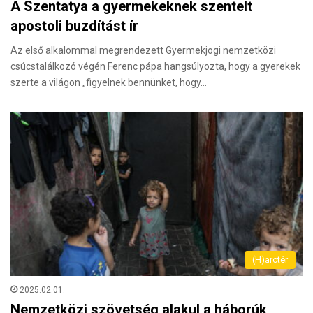
A Szentatya a gyermekeknek szentelt
apostoli buzdítást ír
Az első alkalommal megrendezett Gyermekjogi nemzetközi
csúcstalálkozó végén Ferenc pápa hangsúlyozta, hogy a gyerekek
szerte a világon „figyelnek bennünket, hogy…
(H)arctér
2025.02.01.
Nemzetközi szövetség alakul a háborúk