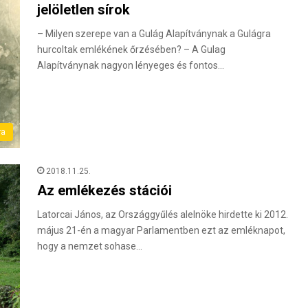
jelöletlen sírok
– Milyen szerepe van a Gulág Alapítványnak a Gulágra
hurcoltak emlékének őrzésében? – A Gulag
Alapítványnak nagyon lényeges és fontos…
ra
2018.11.25.
Az emlékezés stációi
Latorcai János, az Országgyűlés alelnöke hirdette ki 2012.
május 21-én a magyar Parlamentben ezt az emléknapot,
hogy a nemzet sohase…