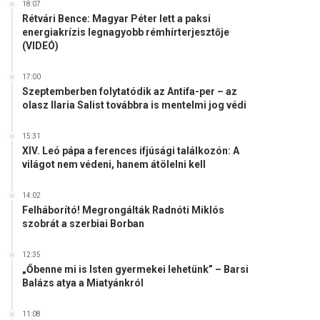
18:07
Rétvári Bence: Magyar Péter lett a paksi
energiakrízis legnagyobb rémhírterjesztője
(VIDEÓ)
17:00
Szeptemberben folytatódik az Antifa-per – az
olasz Ilaria Salist továbbra is mentelmi jog védi
15:31
XIV. Leó pápa a ferences ifjúsági találkozón: A
világot nem védeni, hanem átölelni kell
14:02
Felháborító! Megrongálták Radnóti Miklós
szobrát a szerbiai Borban
12:35
„Őbenne mi is Isten gyermekei lehetünk” – Barsi
Balázs atya a Miatyánkról
11:08