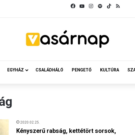
Facebook
YouTube
Instagram
Spotify
TikTok
RSS
EGYHÁZ
CSALÁDHÁLÓ
PENGETŐ
KULTÚRA
SZ
ság
2020.02.25.
Kényszerű rabság, kettétört sorsok,