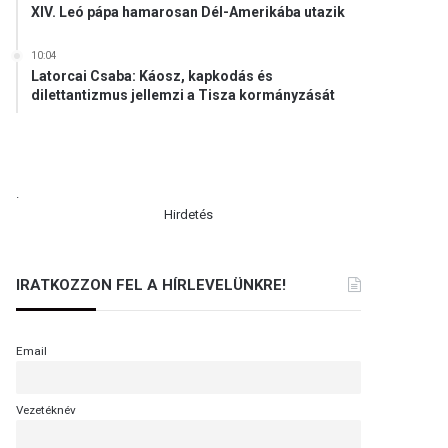
XIV. Leó pápa hamarosan Dél-Amerikába utazik
10:04
Latorcai Csaba: Káosz, kapkodás és
dilettantizmus jellemzi a Tisza kormányzását
.
Hirdetés
IRATKOZZON FEL A HÍRLEVELÜNKRE!
Email
Vezetéknév