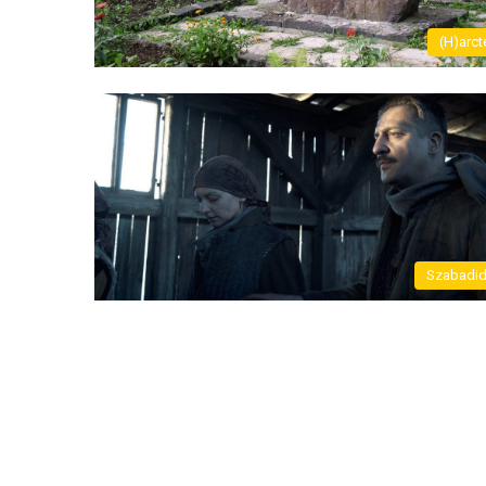
(H)arct
Szabadi