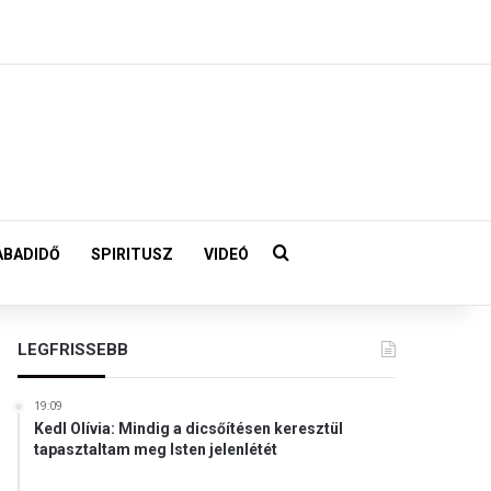
Keresés:
ABADIDŐ
SPIRITUSZ
VIDEÓ
LEGFRISSEBB
19:09
Kedl Olívia: Mindig a dicsőítésen keresztül
tapasztaltam meg Isten jelenlétét