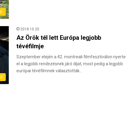
ér
2018.10.20.
Az Örök tél lett Európa legjobb
tévéfilmje
Szeptember elején a 42. montreali filmfesztiválon nyerte
el a legjobb rendezésnek járó díjat, most pedig a legjobb
európai tévéfilmnek választották…
dő