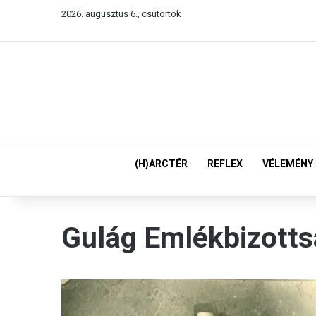
2026. augusztus 6., csütörtök
(H)ARCTÉR
REFLEX
VÉLEMÉNY
Gulág Emlékbizott