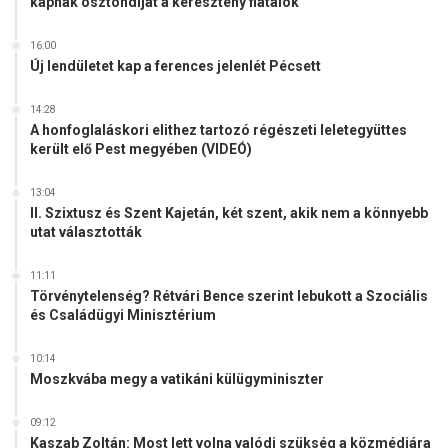
kapnak ösztöndíjat a keresztény fiatalok
16:00
Új lendületet kap a ferences jelenlét Pécsett
14:28
A honfoglaláskori elithez tartozó régészeti leletegyüttes
került elő Pest megyében (VIDEÓ)
13:04
II. Szixtusz és Szent Kajetán, két szent, akik nem a könnyebb
utat választották
11:11
Törvénytelenség? Rétvári Bence szerint lebukott a Szociális
és Családügyi Minisztérium
10:14
Moszkvába megy a vatikáni külügyminiszter
09:12
Kaszab Zoltán: Most lett volna valódi szükség a közmédiára