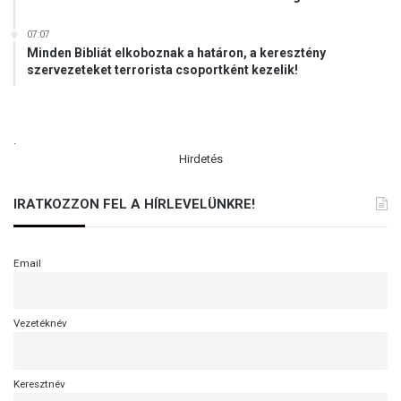
07:07
Minden Bibliát elkoboznak a határon, a keresztény
szervezeteket terrorista csoportként kezelik!
.
Hirdetés
IRATKOZZON FEL A HÍRLEVELÜNKRE!
Email
Vezetéknév
Keresztnév