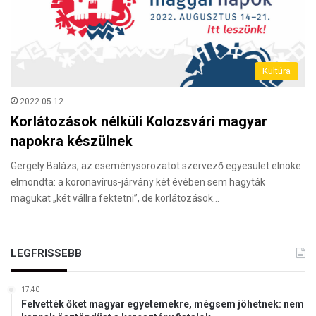
Kultúra
2022.05.12.
Korlátozások nélküli Kolozsvári magyar
napokra készülnek
Gergely Balázs, az eseménysorozatot szervező egyesület elnöke
elmondta: a koronavírus-járvány két évében sem hagyták
magukat „két vállra fektetni”, de korlátozások…
LEGFRISSEBB
17:40
Felvették őket magyar egyetemekre, mégsem jöhetnek: nem