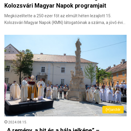
Kolozsvári Magyar Napok programjait
Megközelítette a 250 ezer főt az elmúlt héten lezajlott 15.
Kolozsvári Magyar Napok (KMN) látogatóinak a száma, a jövő évi…
(H)arctér
2024.08.15.
„A remény, a hit és a hála jelképe” –