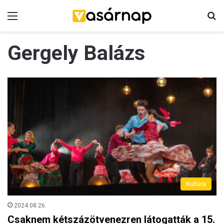
Menü
K
Gergely Balázs
Kultúra
2024.08.26.
Csaknem kétszázötvenezren látogatták a 15.