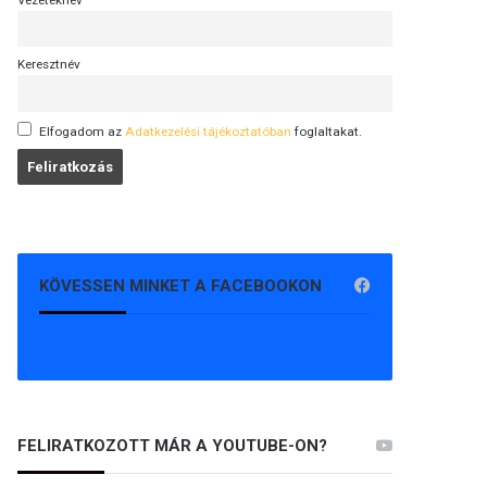
Vezetéknév
Keresztnév
Elfogadom az
Adatkezelési tájékoztatóban
foglaltakat.
KÖVESSEN MINKET A FACEBOOKON
FELIRATKOZOTT MÁR A YOUTUBE-ON?