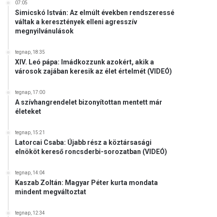
07:05
Simicskó István: Az elmúlt években rendszeressé
váltak a keresztények elleni agresszív
megnyilvánulások
tegnap, 18:35
XIV. Leó pápa: Imádkozzunk azokért, akik a
városok zajában keresik az élet értelmét (VIDEÓ)
tegnap, 17:00
A szívhangrendelet bizonyítottan mentett már
életeket
tegnap, 15:21
Latorcai Csaba: Újabb rész a köztársasági
elnököt kereső roncsderbi-sorozatban (VIDEÓ)
tegnap, 14:04
Kaszab Zoltán: Magyar Péter kurta mondata
mindent megváltoztat
tegnap, 12:34