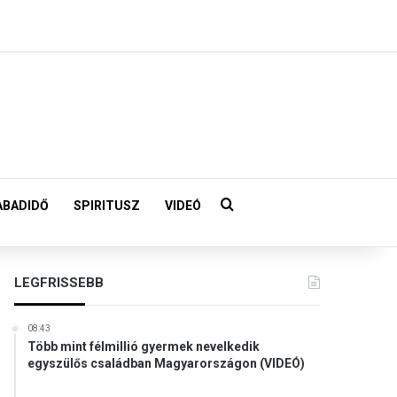
Keresés:
ABADIDŐ
SPIRITUSZ
VIDEÓ
LEGFRISSEBB
08:43
Több mint félmillió gyermek nevelkedik
egyszülős családban Magyarországon (VIDEÓ)