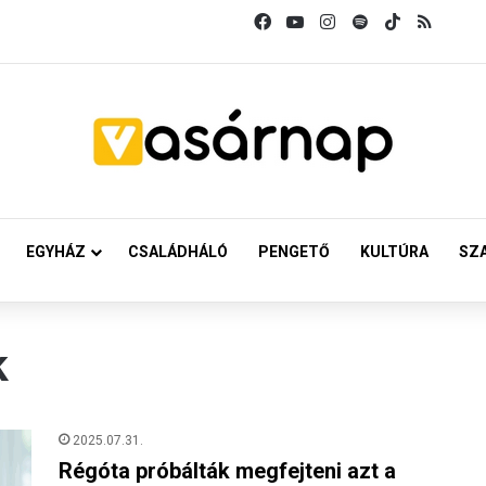
Facebook
YouTube
Instagram
Spotify
TikTok
RSS
EGYHÁZ
CSALÁDHÁLÓ
PENGETŐ
KULTÚRA
SZ
k
2025.07.31.
Régóta próbálták megfejteni azt a