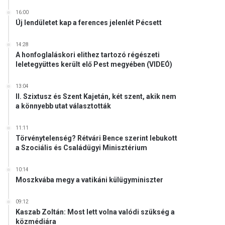
16:00
Új lendületet kap a ferences jelenlét Pécsett
14:28
A honfoglaláskori elithez tartozó régészeti
leletegyüttes került elő Pest megyében (VIDEÓ)
13:04
II. Szixtusz és Szent Kajetán, két szent, akik nem
a könnyebb utat választották
11:11
Törvénytelenség? Rétvári Bence szerint lebukott
a Szociális és Családügyi Minisztérium
10:14
Moszkvába megy a vatikáni külügyminiszter
09:12
Kaszab Zoltán: Most lett volna valódi szükség a
közmédiára