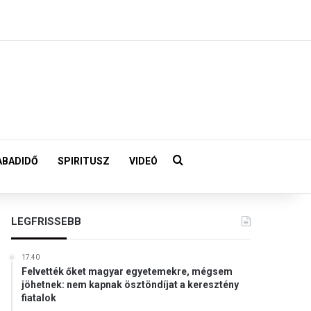
Keresés:
ABADIDŐ
SPIRITUSZ
VIDEÓ
LEGFRISSEBB
17:40
Felvették őket magyar egyetemekre, mégsem
jöhetnek: nem kapnak ösztöndíjat a keresztény
fiatalok