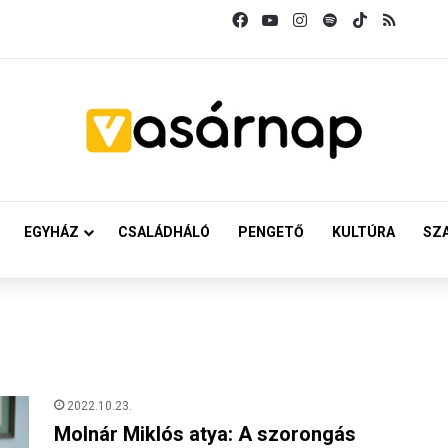
Facebook
YouTube
Instagram
Spotify
TikTok
RSS
EGYHÁZ
CSALÁDHÁLÓ
PENGETŐ
KULTÚRA
SZ
2022.10.23.
Molnár Miklós atya: A szorongás