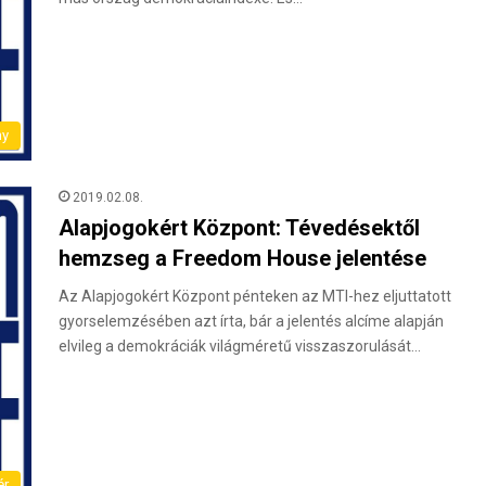
ny
2019.02.08.
Alapjogokért Központ: Tévedésektől
hemzseg a Freedom House jelentése
Az Alapjogokért Központ pénteken az MTI-hez eljuttatott
gyorselemzésében azt írta, bár a jelentés alcíme alapján
elvileg a demokráciák világméretű visszaszorulását…
ér