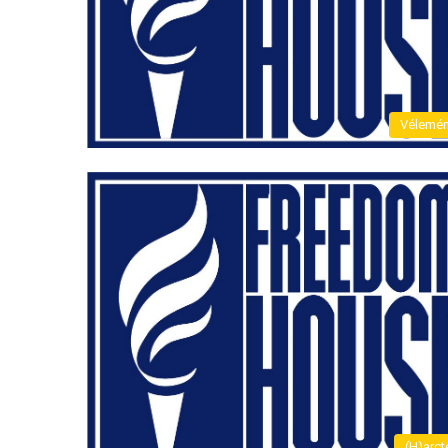
Vélemé
(H)arct