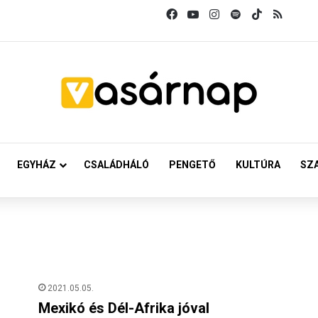
Facebook
YouTube
Instagram
Spotify
TikTok
RSS
EGYHÁZ
CSALÁDHÁLÓ
PENGETŐ
KULTÚRA
SZ
2021.05.05.
Mexikó és Dél-Afrika jóval