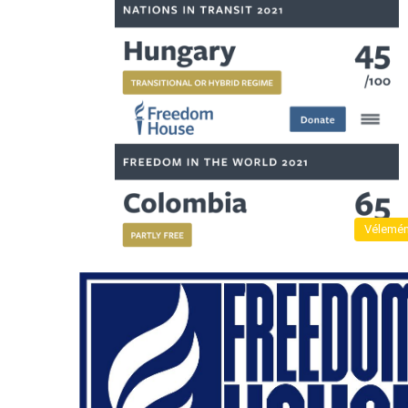
Vélemé