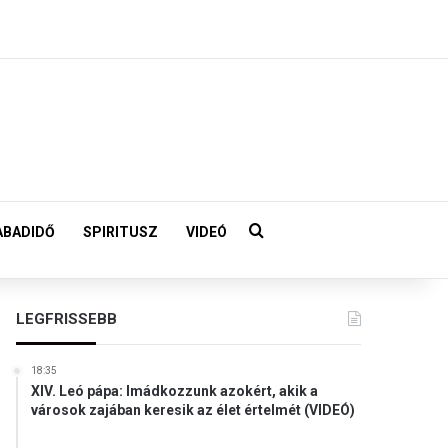
Keresés:
ABADIDŐ
SPIRITUSZ
VIDEÓ
LEGFRISSEBB
18:35
XIV. Leó pápa: Imádkozzunk azokért, akik a
városok zajában keresik az élet értelmét (VIDEÓ)