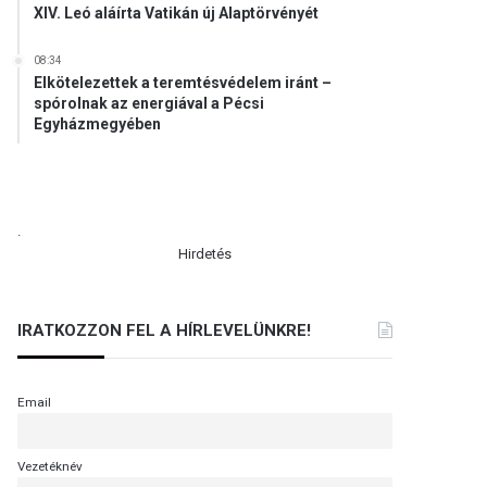
XIV. Leó aláírta Vatikán új Alaptörvényét
08:34
Elkötelezettek a teremtésvédelem iránt –
spórolnak az energiával a Pécsi
Egyházmegyében
.
Hirdetés
IRATKOZZON FEL A HÍRLEVELÜNKRE!
Email
Vezetéknév