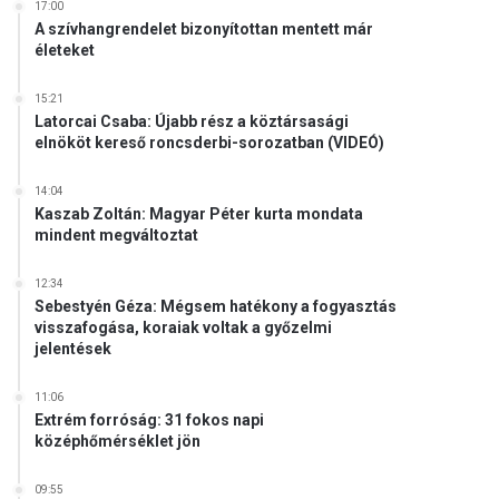
17:00
A szívhangrendelet bizonyítottan mentett már
életeket
15:21
Latorcai Csaba: Újabb rész a köztársasági
elnököt kereső roncsderbi-sorozatban (VIDEÓ)
14:04
Kaszab Zoltán: Magyar Péter kurta mondata
mindent megváltoztat
12:34
Sebestyén Géza: Mégsem hatékony a fogyasztás
visszafogása, koraiak voltak a győzelmi
jelentések
11:06
Extrém forróság: 31 fokos napi
középhőmérséklet jön
09:55