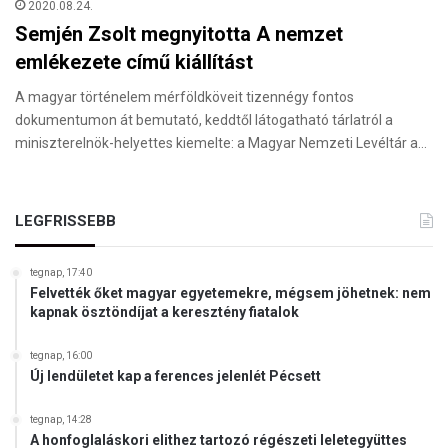
2020.08.24.
Semjén Zsolt megnyitotta A nemzet
emlékezete című kiállítást
A magyar történelem mérföldköveit tizennégy fontos
dokumentumon át bemutató, keddtől látogatható tárlatról a
miniszterelnök-helyettes kiemelte: a Magyar Nemzeti Levéltár a…
LEGFRISSEBB
tegnap, 17:40
Felvették őket magyar egyetemekre, mégsem jöhetnek: nem
kapnak ösztöndíjat a keresztény fiatalok
tegnap, 16:00
Új lendületet kap a ferences jelenlét Pécsett
tegnap, 14:28
A honfoglaláskori elithez tartozó régészeti leletegyüttes