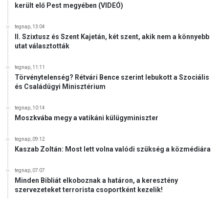
került elő Pest megyében (VIDEÓ)
tegnap, 13:04
II. Szixtusz és Szent Kajetán, két szent, akik nem a könnyebb
utat választották
tegnap, 11:11
Törvénytelenség? Rétvári Bence szerint lebukott a Szociális
és Családügyi Minisztérium
tegnap, 10:14
Moszkvába megy a vatikáni külügyminiszter
tegnap, 09:12
Kaszab Zoltán: Most lett volna valódi szükség a közmédiára
tegnap, 07:07
Minden Bibliát elkoboznak a határon, a keresztény
szervezeteket terrorista csoportként kezelik!