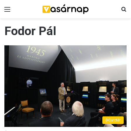
Menü
K
Fodor Pál
(H)arctér