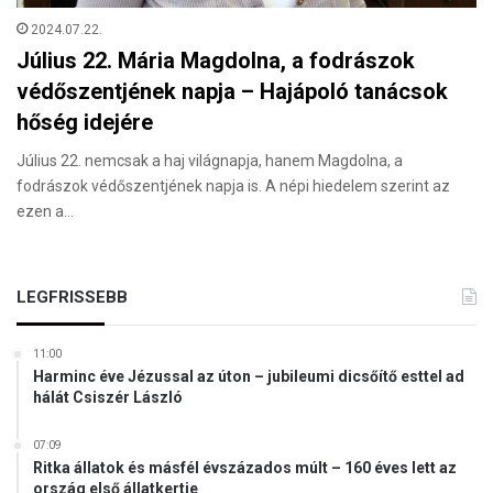
2024.07.22.
Július 22. Mária Magdolna, a fodrászok
védőszentjének napja – Hajápoló tanácsok
hőség idejére
Július 22. nemcsak a haj világnapja, hanem Magdolna, a
fodrászok védőszentjének napja is. A népi hiedelem szerint az
ezen a…
LEGFRISSEBB
11:00
Harminc éve Jézussal az úton – jubileumi dicsőítő esttel ad
hálát Csiszér László
07:09
Ritka állatok és másfél évszázados múlt – 160 éves lett az
ország első állatkertje