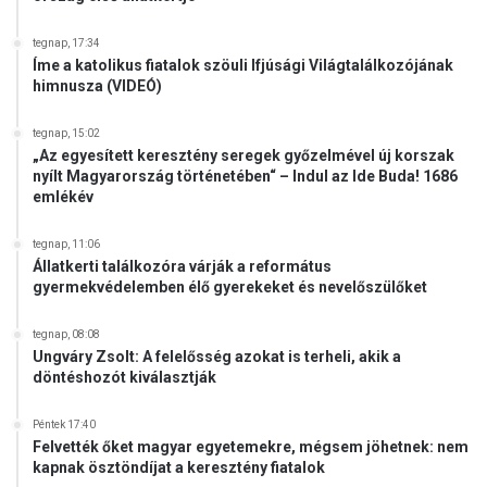
tegnap, 17:34
Íme a katolikus fiatalok szöuli Ifjúsági Világtalálkozójának
himnusza (VIDEÓ)
tegnap, 15:02
„Az egyesített keresztény seregek győzelmével új korszak
nyílt Magyarország történetében“ – Indul az Ide Buda! 1686
emlékév
tegnap, 11:06
Állatkerti találkozóra várják a református
gyermekvédelemben élő gyerekeket és nevelőszülőket
tegnap, 08:08
Ungváry Zsolt: A felelősség azokat is terheli, akik a
döntéshozót kiválasztják
Péntek 17:40
Felvették őket magyar egyetemekre, mégsem jöhetnek: nem
kapnak ösztöndíjat a keresztény fiatalok