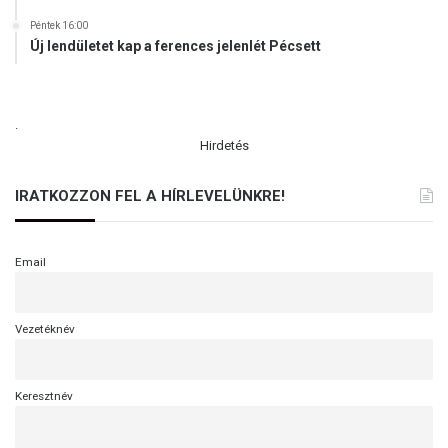
Péntek 16:00
Új lendületet kap a ferences jelenlét Pécsett
.
Hirdetés
IRATKOZZON FEL A HÍRLEVELÜNKRE!
Email
Vezetéknév
Keresztnév