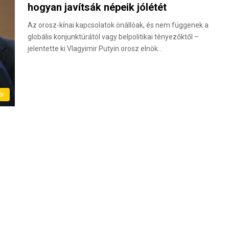
hogyan javítsák népeik jólétét
Az orosz-kínai kapcsolatok önállóak, és nem függenek a
globális konjunktúrától vagy belpolitikai tényezőktől –
jelentette ki Vlagyimir Putyin orosz elnök…
ér