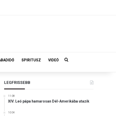
Keresés:
ABADIDŐ
SPIRITUSZ
VIDEÓ
LEGFRISSEBB
11:08
XIV. Leó pápa hamarosan Dél-Amerikába utazik
10:04