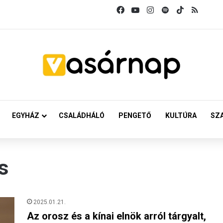
Facebook
YouTube
Instagram
Spotify
TikTok
RSS
EGYHÁZ
CSALÁDHÁLÓ
PENGETŐ
KULTÚRA
SZ
s
2025.01.21.
Az orosz és a kínai elnök arról tárgyalt,