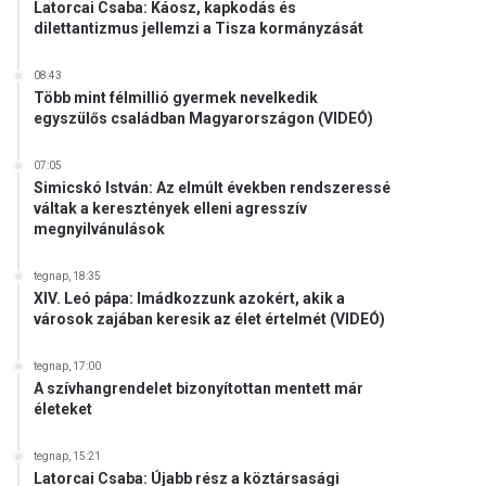
Latorcai Csaba: Káosz, kapkodás és
dilettantizmus jellemzi a Tisza kormányzását
08:43
Több mint félmillió gyermek nevelkedik
egyszülős családban Magyarországon (VIDEÓ)
07:05
Simicskó István: Az elmúlt években rendszeressé
váltak a keresztények elleni agresszív
megnyilvánulások
tegnap, 18:35
XIV. Leó pápa: Imádkozzunk azokért, akik a
városok zajában keresik az élet értelmét (VIDEÓ)
tegnap, 17:00
A szívhangrendelet bizonyítottan mentett már
életeket
tegnap, 15:21
Latorcai Csaba: Újabb rész a köztársasági