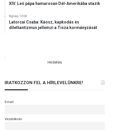
XIV. Leó pápa hamarosan Dél-Amerikába utazik
tegnap, 10:04
Latorcai Csaba: Káosz, kapkodás és
dilettantizmus jellemzi a Tisza kormányzását
.
Hirdetés
IRATKOZZON FEL A HÍRLEVELÜNKRE!
Email
Vezetéknév