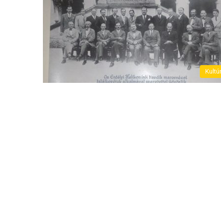
Kultú