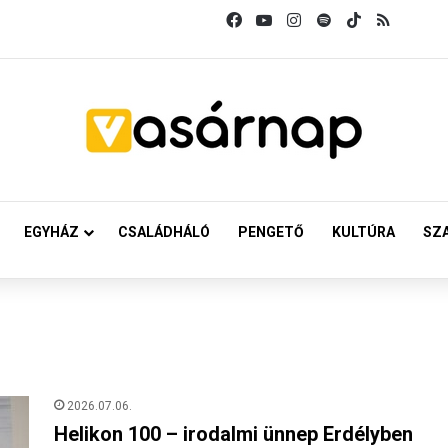
Facebook
YouTube
Instagram
Spotify
TikTok
RSS
EGYHÁZ
CSALÁDHÁLÓ
PENGETŐ
KULTÚRA
SZ
2026.07.06.
Helikon 100 – irodalmi ünnep Erdélyben