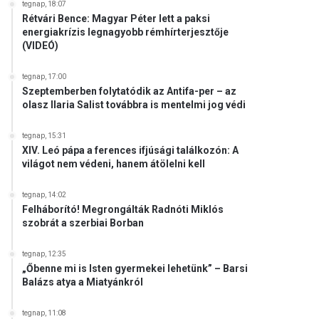
tegnap, 18:07
Rétvári Bence: Magyar Péter lett a paksi
energiakrízis legnagyobb rémhírterjesztője
(VIDEÓ)
tegnap, 17:00
Szeptemberben folytatódik az Antifa-per – az
olasz Ilaria Salist továbbra is mentelmi jog védi
tegnap, 15:31
XIV. Leó pápa a ferences ifjúsági találkozón: A
világot nem védeni, hanem átölelni kell
tegnap, 14:02
Felháborító! Megrongálták Radnóti Miklós
szobrát a szerbiai Borban
tegnap, 12:35
„Őbenne mi is Isten gyermekei lehetünk” – Barsi
Balázs atya a Miatyánkról
tegnap, 11:08