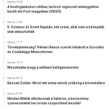
tegnap, 14:28
A honfoglaláskori elithez tartozó régészeti leletegyüttes
került elő Pest megyében (VIDEÓ)
tegnap, 13:04
II. Szixtusz és Szent Kajetán, két szent, akik nem a könnyebb
utat választották
tegnap, 11:11
Törvénytelenség? Rétvári Bence szerint lebukott a Szociális
és Családügyi Minisztérium
tegnap, 10:14
Moszkvába megy a vatikáni külügyminiszter
tegnap, 09:12
Kaszab Zoltán: Most lett volna valódi szükség a közmédiára
tegnap, 07:07
Minden Bibliát elkoboznak a határon, a keresztény
szervezeteket terrorista csoportként kezelik!