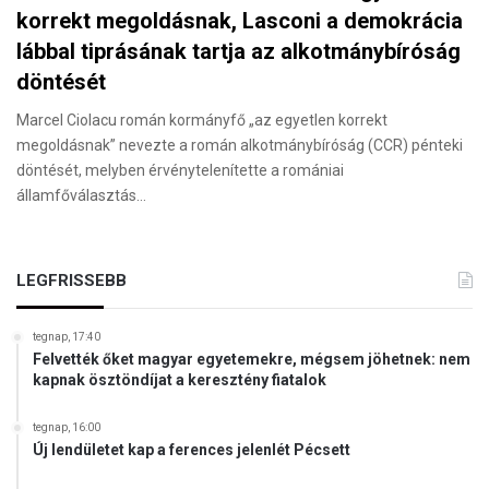
korrekt megoldásnak, Lasconi a demokrácia
lábbal tiprásának tartja az alkotmánybíróság
döntését
Marcel Ciolacu román kormányfő „az egyetlen korrekt
megoldásnak” nevezte a román alkotmánybíróság (CCR) pénteki
döntését, melyben érvénytelenítette a romániai
államfőválasztás…
LEGFRISSEBB
tegnap, 17:40
Felvették őket magyar egyetemekre, mégsem jöhetnek: nem
kapnak ösztöndíjat a keresztény fiatalok
tegnap, 16:00
Új lendületet kap a ferences jelenlét Pécsett