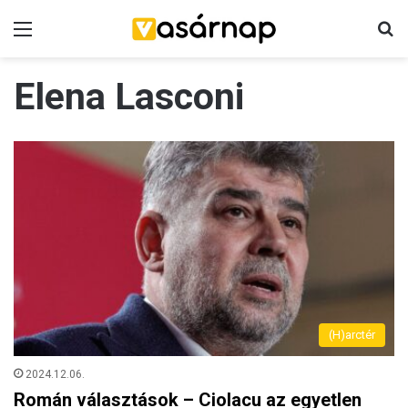
Menü
K
Elena Lasconi
(H)arctér
2024.12.06.
Román választások – Ciolacu az egyetlen