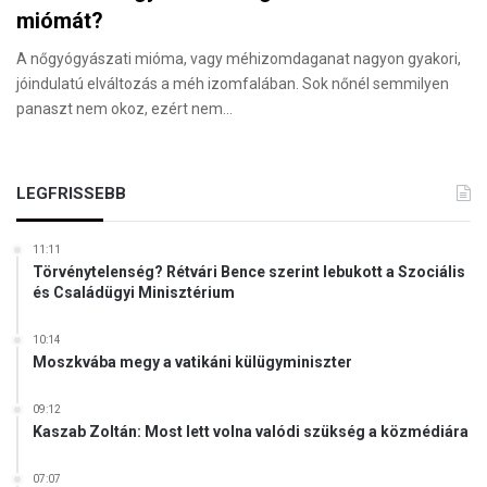
miómát?
A nőgyógyászati mióma, vagy méhizomdaganat nagyon gyakori,
jóindulatú elváltozás a méh izomfalában. Sok nőnél semmilyen
panaszt nem okoz, ezért nem…
LEGFRISSEBB
11:11
Törvénytelenség? Rétvári Bence szerint lebukott a Szociális
és Családügyi Minisztérium
10:14
Moszkvába megy a vatikáni külügyminiszter
09:12
Kaszab Zoltán: Most lett volna valódi szükség a közmédiára
07:07