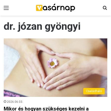
Menü
K
dr. józan gyöngyi
Családháló
2026.06.03.
Mikor és hogyan szükséges kezelni a