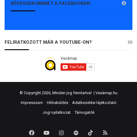
KÖVESSEN MINKET A FACEBOOKON
FELIRATKOZOTT MÁR A YOUTUBE-ON?
© Copyright 2026, Minden jog fenntartva! |
Vasárnap.hu
Impresszum
Hírbeküldés
Adatkezelési tájékoztató
Jogi nyilatkozat
Támogatók
Facebook
YouTube
Instagram
Spotify
TikTok
RSS