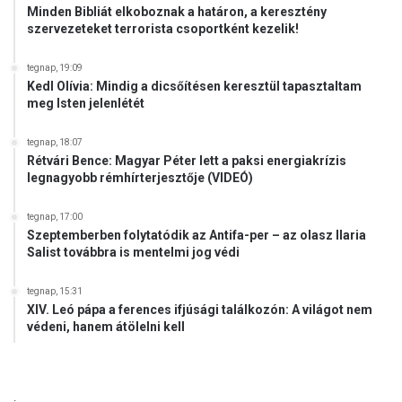
Minden Bibliát elkoboznak a határon, a keresztény
szervezeteket terrorista csoportként kezelik!
tegnap, 19:09
Kedl Olívia: Mindig a dicsőítésen keresztül tapasztaltam
meg Isten jelenlétét
tegnap, 18:07
Rétvári Bence: Magyar Péter lett a paksi energiakrízis
legnagyobb rémhírterjesztője (VIDEÓ)
tegnap, 17:00
Szeptemberben folytatódik az Antifa-per – az olasz Ilaria
Salist továbbra is mentelmi jog védi
tegnap, 15:31
XIV. Leó pápa a ferences ifjúsági találkozón: A világot nem
védeni, hanem átölelni kell
.