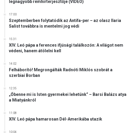
legnagyobb rémhírterjesztője (VIDEÓ)
17:00
Szeptemberben folytatódik az Antifa-per – az olasz Ilaria
Salist továbbra is mentelmi jog védi
15:31
XIV. Leó pápa a ferences ifjúsági találkozón: A világot nem
védeni, hanem átölelni kell
14:02
Felháborító! Megrongálták Radnóti Miklós szobrát a
szerbiai Borban
12:35
„Őbenne mi is Isten gyermekei lehetünk” – Barsi Balázs atya
a Miatyánkról
11:08
XIV. Leó pápa hamarosan Dél-Amerikába utazik
10:04