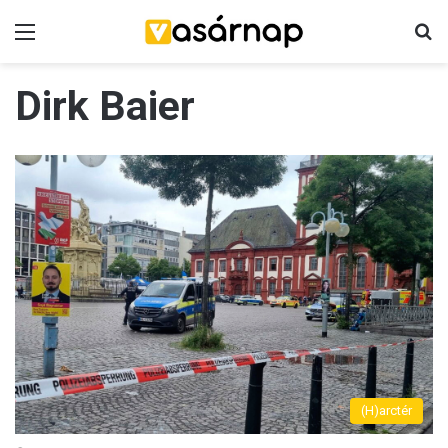
Menü
K
Dirk Baier
(H)arctér