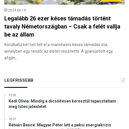
2024.06.19.
Legalább 26 ezer késes támadás történt
tavaly Németországban – Csak a felét vallja
be az állam
Körülbelül két hét telt el a mannheimi késes támadás óta,
amelyben egy rendőr az életét veszítette. A gyanúsított egy
afgán,…
LEGFRISSEBB
19:09
Kedl Olívia: Mindig a dicsőítésen keresztül tapasztaltam
meg Isten jelenlétét
18:07
Rétvári Bence: Magyar Péter lett a paksi energiakrízis