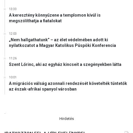
13:33
A keresztény könnyűzene a templomon kívül is
megszólíthatja a fiatalokat
12:03
„Nem hallgathatunk” – az élet védelmében adott ki
nyilatkozatot a Magyar Katolikus Püspöki Konferencia
11:26
Szent Lőrinc, aki az egyház kincseit a szegényekben látta
10:01
A migrációs válság azonnali rendezését követelték tüntetők
az észak-afrikai spanyol városban
.
Hirdetés