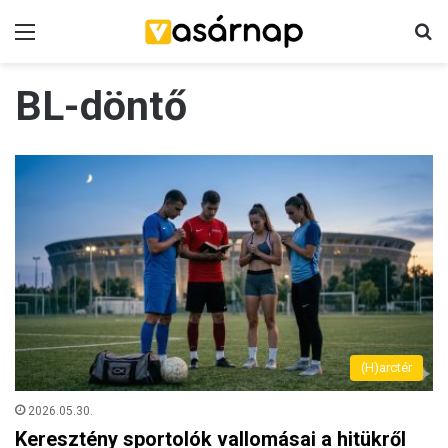
Menü
K
BL-döntő
(H)arctér
2026.05.30.
Keresztény sportolók vallomásai a hitükről