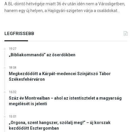
A BL-döntő hétvégéje miatt 36 év után idén nem a Városligetben,
hanem egy új helyen, a Hajógyári-szigeten várja a családokat…
LEGFRISSEBB
19:27
„Bibliakommandó” az őserdőkben
18:04
Megkezdődött a Kárpát-medencei Színjátszó Tábor
Székesfehérváron
16:32
Száz év Montrealban – ahol az istentisztelet a magyarság
megélését is jelenti
15:01
„Orgona, szent hangszer, szólalj meg!” – új korszak
kezdődött Esztergomban