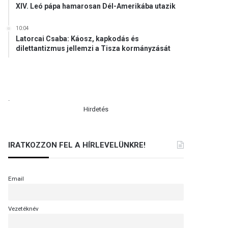
XIV. Leó pápa hamarosan Dél-Amerikába utazik
10:04
Latorcai Csaba: Káosz, kapkodás és
dilettantizmus jellemzi a Tisza kormányzását
.
Hirdetés
IRATKOZZON FEL A HÍRLEVELÜNKRE!
Email
Vezetéknév