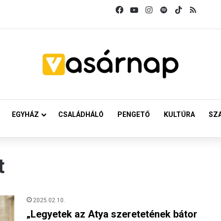
Facebook
YouTube
Instagram
Spotify
TikTok
RSS
EGYHÁZ
CSALÁDHÁLÓ
PENGETŐ
KULTÚRA
SZ
t
2025.02.10.
„Legyetek az Atya szeretetének bátor