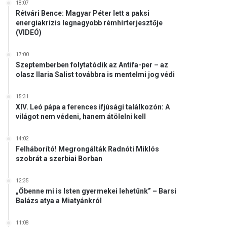
18:07
Rétvári Bence: Magyar Péter lett a paksi
energiakrízis legnagyobb rémhírterjesztője
(VIDEÓ)
17:00
Szeptemberben folytatódik az Antifa-per – az
olasz Ilaria Salist továbbra is mentelmi jog védi
15:31
XIV. Leó pápa a ferences ifjúsági találkozón: A
világot nem védeni, hanem átölelni kell
14:02
Felháborító! Megrongálták Radnóti Miklós
szobrát a szerbiai Borban
12:35
„Őbenne mi is Isten gyermekei lehetünk” – Barsi
Balázs atya a Miatyánkról
11:08