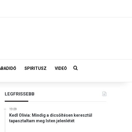
Keresés:
ABADIDŐ
SPIRITUSZ
VIDEÓ
LEGFRISSEBB
19:09
Kedl Olívia: Mindig a dicsőítésen keresztül
tapasztaltam meg Isten jelenlétét