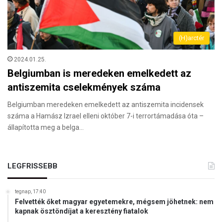
(H)arctér
2024.01.25.
Belgiumban is meredeken emelkedett az
antiszemita cselekmények száma
Belgiumban meredeken emelkedett az antiszemita incidensek
száma a Hamász Izrael elleni október 7-i terrortámadása óta –
állapította meg a belga…
LEGFRISSEBB
tegnap, 17:40
Felvették őket magyar egyetemekre, mégsem jöhetnek: nem
kapnak ösztöndíjat a keresztény fiatalok