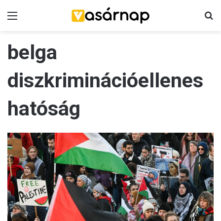
Menü
K
belga
diszkriminációellenes
hatóság