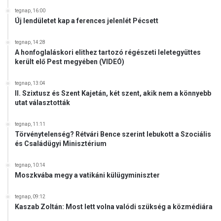
tegnap, 16:00
Új lendületet kap a ferences jelenlét Pécsett
tegnap, 14:28
A honfoglaláskori elithez tartozó régészeti leletegyüttes
került elő Pest megyében (VIDEÓ)
tegnap, 13:04
II. Szixtusz és Szent Kajetán, két szent, akik nem a könnyebb
utat választották
tegnap, 11:11
Törvénytelenség? Rétvári Bence szerint lebukott a Szociális
és Családügyi Minisztérium
tegnap, 10:14
Moszkvába megy a vatikáni külügyminiszter
tegnap, 09:12
Kaszab Zoltán: Most lett volna valódi szükség a közmédiára