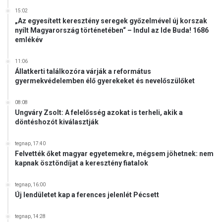
15:02
„Az egyesített keresztény seregek győzelmével új korszak
nyílt Magyarország történetében“ – Indul az Ide Buda! 1686
emlékév
11:06
Állatkerti találkozóra várják a református
gyermekvédelemben élő gyerekeket és nevelőszülőket
08:08
Ungváry Zsolt: A felelősség azokat is terheli, akik a
döntéshozót kiválasztják
tegnap, 17:40
Felvették őket magyar egyetemekre, mégsem jöhetnek: nem
kapnak ösztöndíjat a keresztény fiatalok
tegnap, 16:00
Új lendületet kap a ferences jelenlét Pécsett
tegnap, 14:28