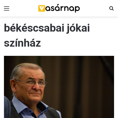
Menü
K
békéscsabai jókai
színház