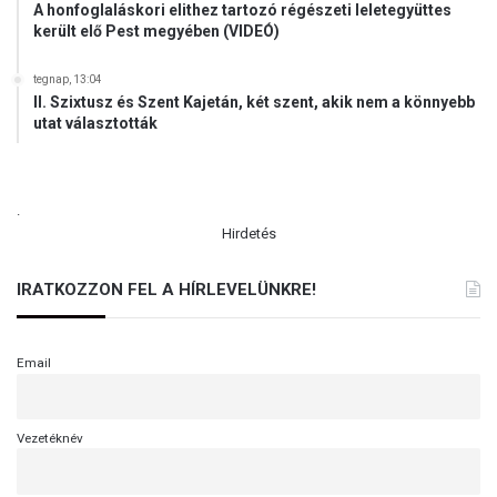
A honfoglaláskori elithez tartozó régészeti leletegyüttes
került elő Pest megyében (VIDEÓ)
tegnap, 13:04
II. Szixtusz és Szent Kajetán, két szent, akik nem a könnyebb
utat választották
.
Hirdetés
IRATKOZZON FEL A HÍRLEVELÜNKRE!
Email
Vezetéknév