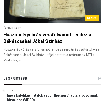
Kultúra
2023.04.12.
Huszonnégy órás versfolyamot rendez a
Békéscsabai Jókai Színház
Huszonnégy órás versfolyamot rendez szerdán és csütörtökön a
Békéscsabai Jókai Színház – tájékoztatta a teátrum az MTI-t.
Mint írták, a…
LEGFRISSEBB
17:34
Íme a katolikus fiatalok szöuli Ifjúsági Világtalálkozójának
himnusza (VIDEÓ)