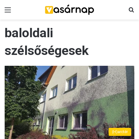
Menü
K
baloldali
szélsőségesek
(H)arctér