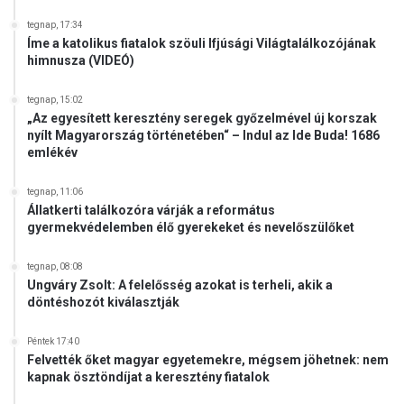
tegnap, 17:34
Íme a katolikus fiatalok szöuli Ifjúsági Világtalálkozójának
himnusza (VIDEÓ)
tegnap, 15:02
„Az egyesített keresztény seregek győzelmével új korszak
nyílt Magyarország történetében“ – Indul az Ide Buda! 1686
emlékév
tegnap, 11:06
Állatkerti találkozóra várják a református
gyermekvédelemben élő gyerekeket és nevelőszülőket
tegnap, 08:08
Ungváry Zsolt: A felelősség azokat is terheli, akik a
döntéshozót kiválasztják
Péntek 17:40
Felvették őket magyar egyetemekre, mégsem jöhetnek: nem
kapnak ösztöndíjat a keresztény fiatalok