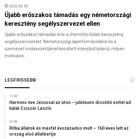
2026.05.30.
Újabb erőszakos támadás egy németországi
keresztény segélyszervezet ellen
Újabb erőszakos támadás érte a chemnitzi Kaleb keresztény
segélyszervezetet. Németországi lapinformációkból és a
szervezet irodavezetőjével készített interjúból kiderül, milyen
motiváció…
LEGFRISSEBB
11:00
Harminc éve Jézussal az úton – jubileumi dicsőítő esttel ad
hálát Csiszér László
07:09
Ritka állatok és másfél évszázados múlt – 160 éves lett az
ország első állatkertje