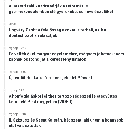
11:06
Állatkerti találkozóra várják a református
gyermekvédelemben élő gyerekeket és nevelőszülőket
08:08
Ungváry Zsolt: A felelősség azokat is terheli, akik a
döntéshozót kiválasztják
tegnap, 17:40
Felvették őket magyar egyetemekre, mégsem jöhetnek: nem
kapnak ösztöndíjat a keresztény fiatalok
tegnap, 16:00
Új lendületet kap a ferences jelenlét Pécsett
tegnap, 14:28
A honfoglaláskori elithez tartozó régészeti leletegyüttes
került elő Pest megyében (VIDEÓ)
tegnap, 13:04
II. Szixtusz és Szent Kajetán, két szent, akik nem a könnyebb
utat választották