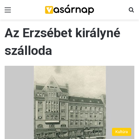
Menü
K
Az Erzsébet királyné
szálloda
Kultúra