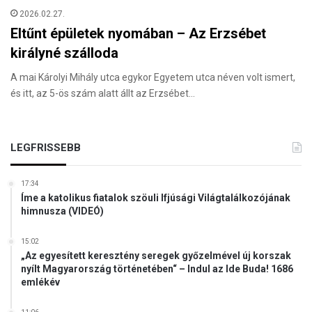
2026.02.27.
Eltűnt épületek nyomában – Az Erzsébet
királyné szálloda
A mai Károlyi Mihály utca egykor Egyetem utca néven volt ismert,
és itt, az 5-ös szám alatt állt az Erzsébet…
LEGFRISSEBB
17:34
Íme a katolikus fiatalok szöuli Ifjúsági Világtalálkozójának
himnusza (VIDEÓ)
15:02
„Az egyesített keresztény seregek győzelmével új korszak
nyílt Magyarország történetében“ – Indul az Ide Buda! 1686
emlékév