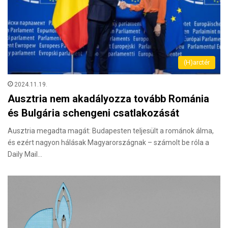
(H)arctér
2024.11.19.
Ausztria nem akadályozza tovább Románia
és Bulgária schengeni csatlakozását
Ausztria megadta magát: Budapesten teljesült a románok álma,
és ezért nagyon hálásak Magyarországnak – számolt be róla a
Daily Mail…