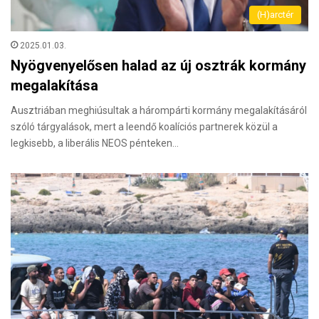
(H)arctér
2025.01.03.
Nyögvenyelősen halad az új osztrák kormány
megalakítása
Ausztriában meghiúsultak a hárompárti kormány megalakításáról
szóló tárgyalások, mert a leendő koalíciós partnerek közül a
legkisebb, a liberális NEOS pénteken…