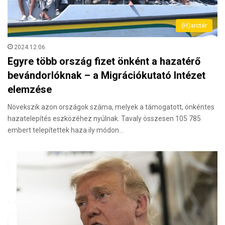
(H)arctér
2024.12.06.
Egyre több ország fizet önként a hazatérő
bevándorlóknak – a Migrációkutató Intézet
elemzése
Növekszik azon országok száma, melyek a támogatott, önkéntes
hazatelepítés eszközéhez nyúlnak. Tavaly összesen 105 785
embert telepítettek haza ily módon…