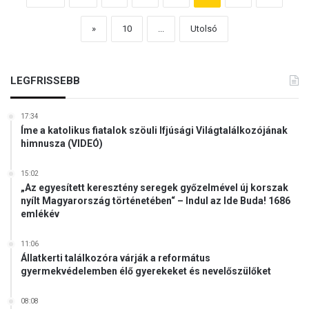
»
10
...
Utolsó
LEGFRISSEBB
17:34
Íme a katolikus fiatalok szöuli Ifjúsági Világtalálkozójának
himnusza (VIDEÓ)
15:02
„Az egyesített keresztény seregek győzelmével új korszak
nyílt Magyarország történetében“ – Indul az Ide Buda! 1686
emlékév
11:06
Állatkerti találkozóra várják a református
gyermekvédelemben élő gyerekeket és nevelőszülőket
08:08