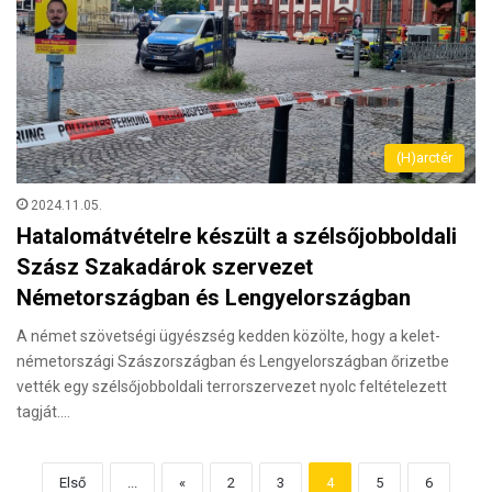
(H)arctér
2024.11.05.
Hatalomátvételre készült a szélsőjobboldali
Szász Szakadárok szervezet
Németországban és Lengyelországban
A német szövetségi ügyészség kedden közölte, hogy a kelet-
németországi Szászországban és Lengyelországban őrizetbe
vették egy szélsőjobboldali terrorszervezet nyolc feltételezett
tagját.…
Első
...
«
2
3
4
5
6