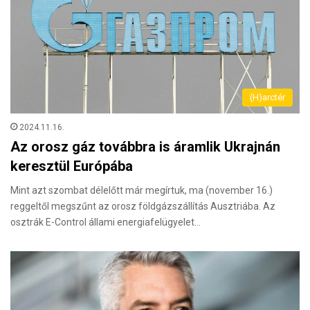
(H)arctér
2024.11.16.
Az orosz gáz továbbra is áramlik Ukrajnán
keresztül Európába
Mint azt szombat délelőtt már megírtuk, ma (november 16.)
reggeltől megszűnt az orosz földgázszállítás Ausztriába. Az
osztrák E-Control állami energiafelügyelet…