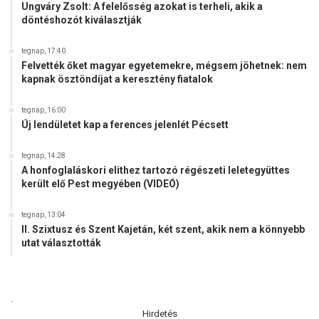
Ungváry Zsolt: A felelősség azokat is terheli, akik a
döntéshozót kiválasztják
tegnap, 17:40
Felvették őket magyar egyetemekre, mégsem jöhetnek: nem
kapnak ösztöndíjat a keresztény fiatalok
tegnap, 16:00
Új lendületet kap a ferences jelenlét Pécsett
tegnap, 14:28
A honfoglaláskori elithez tartozó régészeti leletegyüttes
került elő Pest megyében (VIDEÓ)
tegnap, 13:04
II. Szixtusz és Szent Kajetán, két szent, akik nem a könnyebb
utat választották
.
Hirdetés