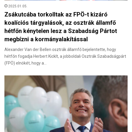
2025.01.05.
Zsákutcába torkolltak az FPÖ-t kizáró
koalíciós tárgyalások, az osztrák államfő
hétfőn kénytelen lesz a Szabadság Pártot
megbízni a kormányalakítással
Alexander Van der Bellen osztrák államfő bejelentette, hogy
hétfőn fogadja Herbert Kicklt, a jobboldali Osztrák Szabadságpárt
(FPÖ) elnökét, hogy a…