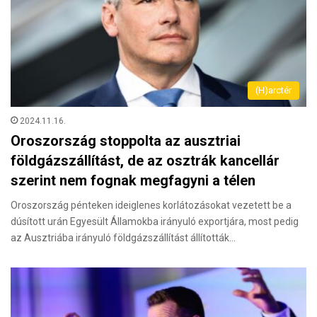
(H)arctér
2024.11.16.
Oroszország stoppolta az ausztriai
földgázszállítást, de az osztrák kancellár
szerint nem fognak megfagyni a télen
Oroszország pénteken ideiglenes korlátozásokat vezetett be a
dúsított urán Egyesült Államokba irányuló exportjára, most pedig
az Ausztriába irányuló földgázszállítást állították…