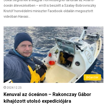
óceán átevezésében – erről is beszélt a Szalay-Bobrovniczky
Kristóf honvédelmi miniszter Facebook-oldalán megosztott
videóban Havasi…
(H)arctér
2024.12.23.
Kenuval az óceánon – Rakonczay Gábor
kihajózott utolsó expedíciójára