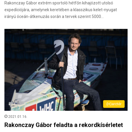
Rakonczay Gábor extrém sportoló hétfőn kihajózott utolsó
expedíciójára, amelynek keretében a klasszikus kelet-nyugat
irányú óceán-átkenuzás során a tervek szerint 5000…
(H)arctér
2021.01.16.
Rakonczay Gábor feladta a rekordkísérletet