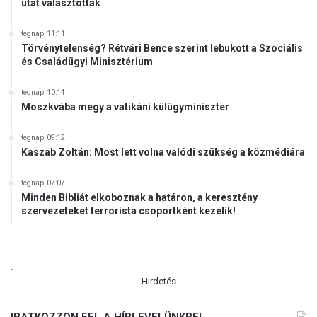
utat választották
tegnap, 11:11
Törvénytelenség? Rétvári Bence szerint lebukott a Szociális
és Családügyi Minisztérium
tegnap, 10:14
Moszkvába megy a vatikáni külügyminiszter
tegnap, 09:12
Kaszab Zoltán: Most lett volna valódi szükség a közmédiára
tegnap, 07:07
Minden Bibliát elkoboznak a határon, a keresztény
szervezeteket terrorista csoportként kezelik!
.
Hirdetés