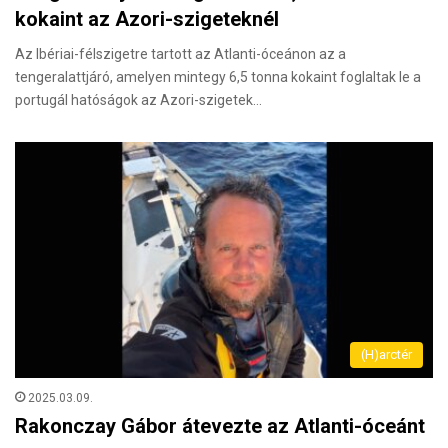
kokaint az Azori-szigeteknél
Az Ibériai-félszigetre tartott az Atlanti-óceánon az a
tengeralattjáró, amelyen mintegy 6,5 tonna kokaint foglaltak le a
portugál hatóságok az Azori-szigetek…
(H)arctér
2025.03.09.
Rakonczay Gábor átevezte az Atlanti-óceánt