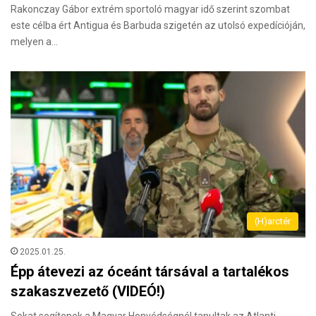
Rakonczay Gábor extrém sportoló magyar idő szerint szombat
este célba ért Antigua és Barbuda szigetén az utolsó expedícióján,
melyen a…
(H)arctér
2025.01.25.
Épp átevezi az óceánt társával a tartalékos
szakaszvezető (VIDEÓ!)
Sokat segítenek a Magyar Honvédségnél tanultak az Atlanti-