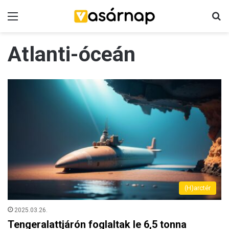
Menü
K
Atlanti-óceán
(H)arctér
2025.03.26.
Tengeralattjárón foglaltak le 6,5 tonna