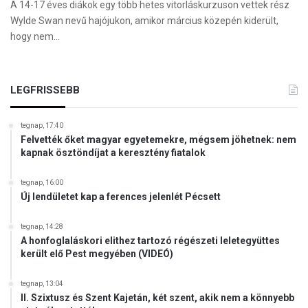
A 14-17 éves diákok egy több hetes vitorláskurzuson vettek rész
Wylde Swan nevű hajójukon, amikor március közepén kiderült,
hogy nem…
LEGFRISSEBB
tegnap, 17:40
Felvették őket magyar egyetemekre, mégsem jöhetnek: nem
kapnak ösztöndíjat a keresztény fiatalok
tegnap, 16:00
Új lendületet kap a ferences jelenlét Pécsett
tegnap, 14:28
A honfoglaláskori elithez tartozó régészeti leletegyüttes
került elő Pest megyében (VIDEÓ)
tegnap, 13:04
II. Szixtusz és Szent Kajetán, két szent, akik nem a könnyebb