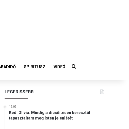
Keresés:
ABADIDŐ
SPIRITUSZ
VIDEÓ
LEGFRISSEBB
19:09
Kedl Olívia: Mindig a dicsőítésen keresztül
tapasztaltam meg Isten jelenlétét