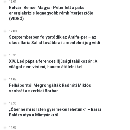
18:07
Rétvári Bence: Magyar Péter lett a paksi
energiakrízis legnagyobb rémhírterjesztője
(VIDEÓ)
17:00
Szeptemberben folytatódik az Antifa-per – az
olasz Ilaria Salist továbbra is mentelmi jog védi
15:31
XIV. Leó pápa a ferences ifjúsági találkozón: A
világot nem védeni, hanem átölelni kell
14:02
Felháborító! Megrongálták Radnóti Miklós
szobrát a szerbiai Borban
12:35
„Őbenne mi is Isten gyermekei lehetünk” – Barsi
Balázs atya a Miatyánkról
11:08