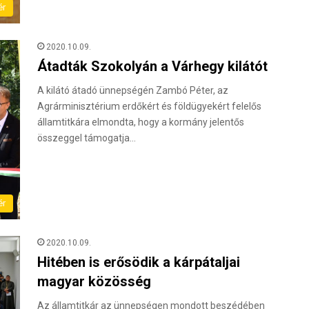
ér
2020.10.09.
Átadták Szokolyán a Várhegy kilátót
A kilátó átadó ünnepségén Zambó Péter, az
Agrárminisztérium erdőkért és földügyekért felelős
államtitkára elmondta, hogy a kormány jelentős
összeggel támogatja…
ér
2020.10.09.
Hitében is erősödik a kárpátaljai
magyar közösség
Az államtitkár az ünnepségen mondott beszédében