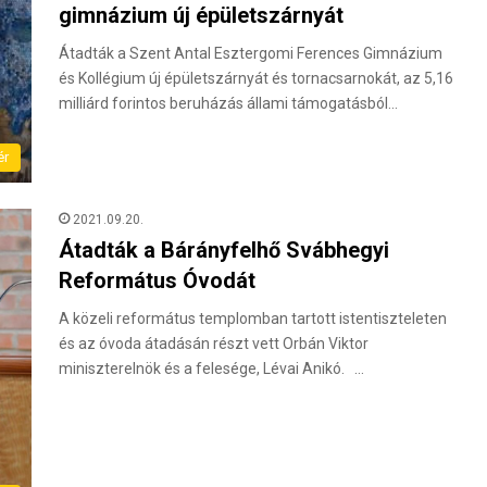
gimnázium új épületszárnyát
Átadták a Szent Antal Esztergomi Ferences Gimnázium
és Kollégium új épületszárnyát és tornacsarnokát, az 5,16
milliárd forintos beruházás állami támogatásból…
ér
2021.09.20.
Átadták a Bárányfelhő Svábhegyi
Református Óvodát
A közeli református templomban tartott istentiszteleten
és az óvoda átadásán részt vett Orbán Viktor
miniszterelnök és a felesége, Lévai Anikó. …