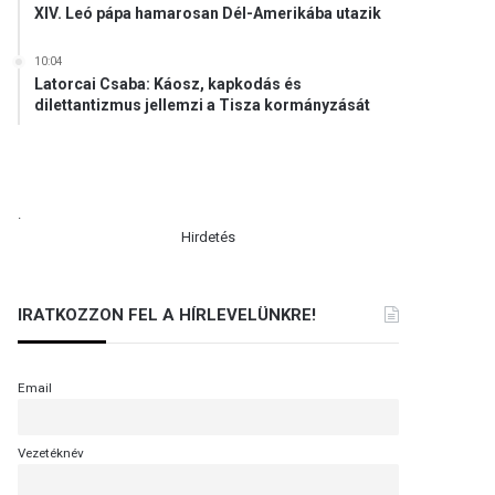
XIV. Leó pápa hamarosan Dél-Amerikába utazik
10:04
Latorcai Csaba: Káosz, kapkodás és
dilettantizmus jellemzi a Tisza kormányzását
.
Hirdetés
IRATKOZZON FEL A HÍRLEVELÜNKRE!
Email
Vezetéknév