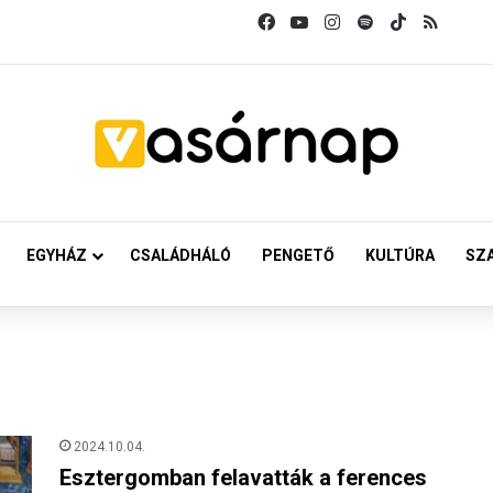
Facebook
YouTube
Instagram
Spotify
TikTok
RSS
EGYHÁZ
CSALÁDHÁLÓ
PENGETŐ
KULTÚRA
SZ
2024.10.04.
Esztergomban felavatták a ferences