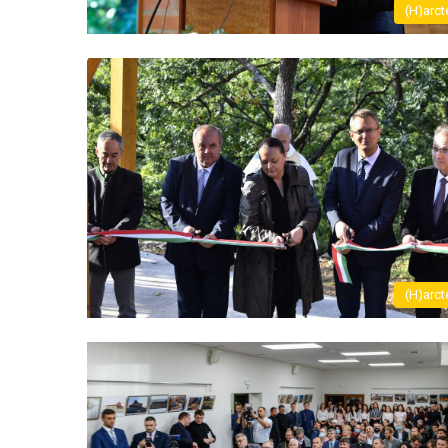
(H)arct
(H)arct