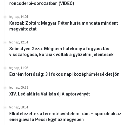
roncsderbi-sorozatban (VIDEÓ)
tegnap, 14:04
Kaszab Zoltán: Magyar Péter kurta mondata mindent
megváltoztat
tegnap, 12:34
Sebestyén Géza: Mégsem hatékony a fogyasztás
visszafogása, koraiak voltak a győzelmi jelentések
tegnap, 11:06
Extrém forróság: 31 fokos napi középhőmérséklet jön
tegnap, 09:55
XIV. Leó aláírta Vatikán új Alaptörvényét
tegnap, 08:34
Elkötelezettek a teremtésvédelem iránt – spórolnak az
energiával a Pécsi Egyházmegyében