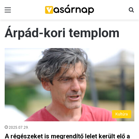
Menü
K
Árpád-kori templom
Kultúra
2025.07.29.
A régészeket is megrendítő lelet került elő a