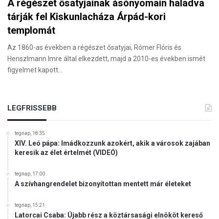
A régészet ősatyjainak ásónyomain haladva
tárják fel Kiskunlacháza Árpád-kori
templomát
Az 1860-as években a régészet ősatyjai, Rómer Flóris és
Henszlmann Imre által elkezdett, majd a 2010-es években ismét
figyelmet kapott…
LEGFRISSEBB
tegnap, 18:35
XIV. Leó pápa: Imádkozzunk azokért, akik a városok zajában
keresik az élet értelmét (VIDEÓ)
tegnap, 17:00
A szívhangrendelet bizonyítottan mentett már életeket
tegnap, 15:21
Latorcai Csaba: Újabb rész a köztársasági elnököt kereső