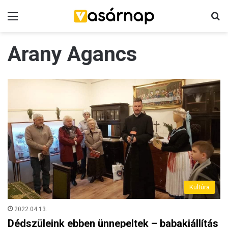
Menü
K
Arany Agancs
Kultúra
2022.04.13.
Dédszüleink ebben ünnepeltek – babakiállítás