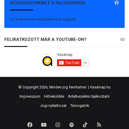
KÖVESSEN MINKET A FACEBOOKON
A Facebookon megtalálhatóak vagyunk
FELIRATKOZOTT MÁR A YOUTUBE-ON?
© Copyright 2026, Minden jog fenntartva! |
Vasárnap.hu
Impresszum
Hírbeküldés
Adatkezelési tájékoztató
Jogi nyilatkozat
Támogatók
Facebook
YouTube
Instagram
Spotify
TikTok
RSS