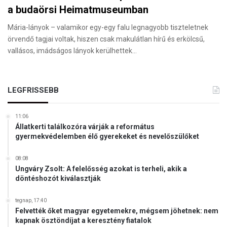
a budaörsi Heimatmuseumban
Mária-lányok – valamikor egy-egy falu legnagyobb tiszteletnek
örvendő tagjai voltak, hiszen csak makulátlan hírű és erkölcsű,
vallásos, imádságos lányok kerülhettek…
LEGFRISSEBB
11:06
Állatkerti találkozóra várják a református
gyermekvédelemben élő gyerekeket és nevelőszülőket
08:08
Ungváry Zsolt: A felelősség azokat is terheli, akik a
döntéshozót kiválasztják
tegnap, 17:40
Felvették őket magyar egyetemekre, mégsem jöhetnek: nem
kapnak ösztöndíjat a keresztény fiatalok