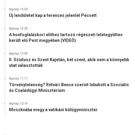
tegnap, 16:00
Új lendületet kap a ferences jelenlét Pécsett
tegnap, 14:28
A honfoglaláskori elithez tartozó régészeti leletegyüttes
került elő Pest megyében (VIDEÓ)
tegnap, 13:04
II. Szixtusz és Szent Kajetán, két szent, akik nem a könnyebb
utat választották
tegnap, 11:11
Törvénytelenség? Rétvári Bence szerint lebukott a Szociális
és Családügyi Minisztérium
tegnap, 10:14
Moszkvába megy a vatikáni külügyminiszter
.