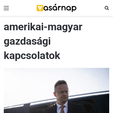
Menü
K
amerikai-magyar
gazdasági
kapcsolatok