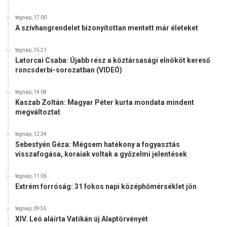
tegnap, 17:00
A szívhangrendelet bizonyítottan mentett már életeket
tegnap, 15:21
Latorcai Csaba: Újabb rész a köztársasági elnököt kereső
roncsderbi-sorozatban (VIDEÓ)
tegnap, 14:04
Kaszab Zoltán: Magyar Péter kurta mondata mindent
megváltoztat
tegnap, 12:34
Sebestyén Géza: Mégsem hatékony a fogyasztás
visszafogása, koraiak voltak a győzelmi jelentések
tegnap, 11:06
Extrém forróság: 31 fokos napi középhőmérséklet jön
tegnap, 09:55
XIV. Leó aláírta Vatikán új Alaptörvényét