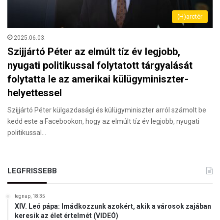
(H)arctér
2025.06.03.
Szijjártó Péter az elmúlt tíz év legjobb,
nyugati politikussal folytatott tárgyalását
folytatta le az amerikai külügyminiszter-
helyettessel
Szijjártó Péter külgazdasági és külügyminiszter arról számolt be
kedd este a Facebookon, hogy az elmúlt tíz év legjobb, nyugati
politikussal…
LEGFRISSEBB
tegnap, 18:35
XIV. Leó pápa: Imádkozzunk azokért, akik a városok zajában
keresik az élet értelmét (VIDEÓ)