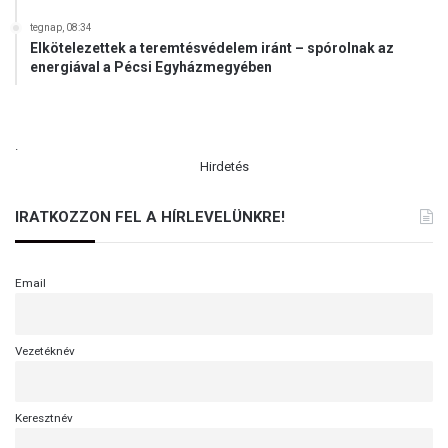
tegnap, 08:34
Elkötelezettek a teremtésvédelem iránt – spórolnak az
energiával a Pécsi Egyházmegyében
.
Hirdetés
IRATKOZZON FEL A HÍRLEVELÜNKRE!
Email
Vezetéknév
Keresztnév