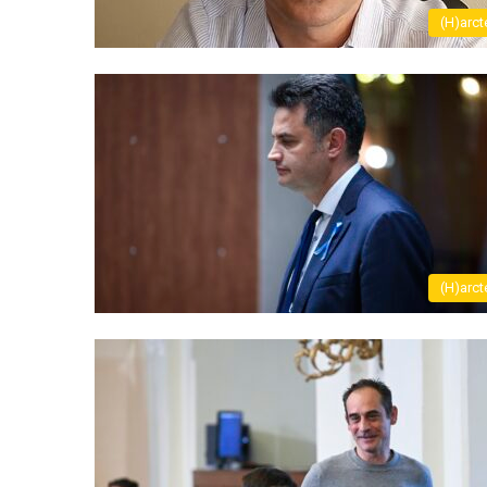
(H)arct
(H)arct