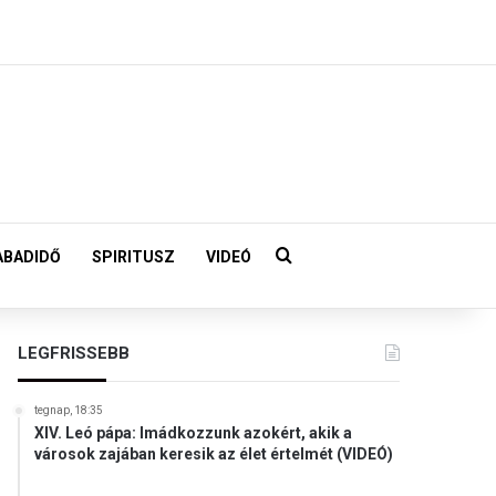
Keresés:
ABADIDŐ
SPIRITUSZ
VIDEÓ
LEGFRISSEBB
tegnap, 18:35
XIV. Leó pápa: Imádkozzunk azokért, akik a
városok zajában keresik az élet értelmét (VIDEÓ)