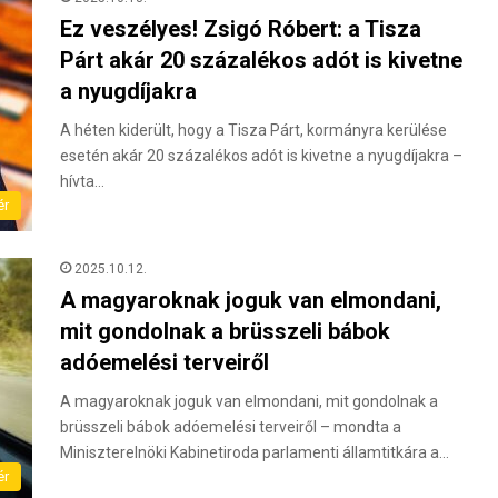
Ez veszélyes! Zsigó Róbert: a Tisza
Párt akár 20 százalékos adót is kivetne
a nyugdíjakra
A héten kiderült, hogy a Tisza Párt, kormányra kerülése
esetén akár 20 százalékos adót is kivetne a nyugdíjakra –
hívta…
ér
2025.10.12.
A magyaroknak joguk van elmondani,
mit gondolnak a brüsszeli bábok
adóemelési terveiről
A magyaroknak joguk van elmondani, mit gondolnak a
brüsszeli bábok adóemelési terveiről – mondta a
Miniszterelnöki Kabinetiroda parlamenti államtitkára a…
ér