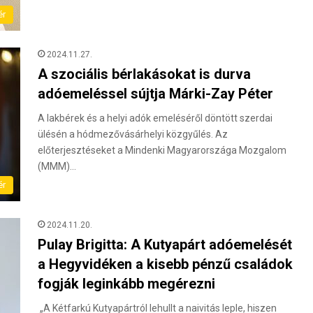
ér
2024.11.27.
A szociális bérlakásokat is durva
adóemeléssel sújtja Márki-Zay Péter
A lakbérek és a helyi adók emeléséről döntött szerdai
ülésén a hódmezővásárhelyi közgyűlés. Az
előterjesztéseket a Mindenki Magyarországa Mozgalom
(MMM)…
ér
2024.11.20.
Pulay Brigitta: A Kutyapárt adóemelését
a Hegyvidéken a kisebb pénzű családok
fogják leginkább megérezni
„A Kétfarkú Kutyapártról lehullt a naivitás leple, hiszen