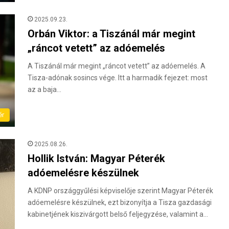
2025.09.23.
Orbán Viktor: a Tiszánál már megint
„ráncot vetett” az adóemelés
A Tiszánál már megint „ráncot vetett” az adóemelés. A
Tisza-adónak sosincs vége. Itt a harmadik fejezet: most
az a baja…
ér
2025.08.26.
Hollik István: Magyar Péterék
adóemelésre készülnek
A KDNP országgyűlési képviselője szerint Magyar Péterék
adóemelésre készülnek, ezt bizonyítja a Tisza gazdasági
kabinetjének kiszivárgott belső feljegyzése, valamint a…