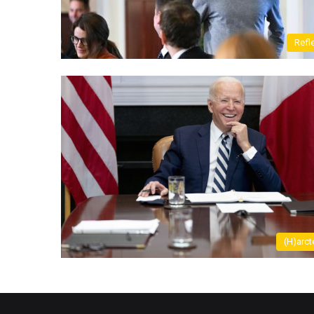
Refl
(H)arct