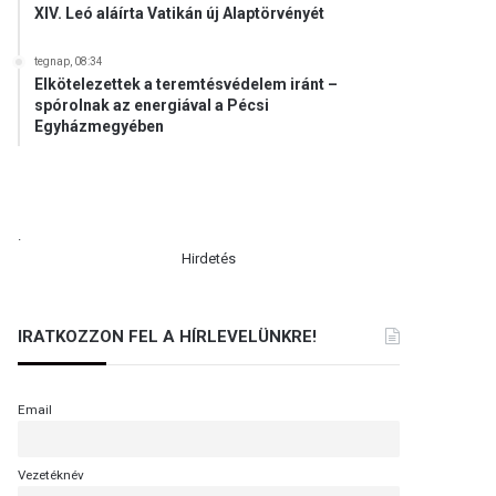
XIV. Leó aláírta Vatikán új Alaptörvényét
tegnap, 08:34
Elkötelezettek a teremtésvédelem iránt –
spórolnak az energiával a Pécsi
Egyházmegyében
.
Hirdetés
IRATKOZZON FEL A HÍRLEVELÜNKRE!
Email
Vezetéknév