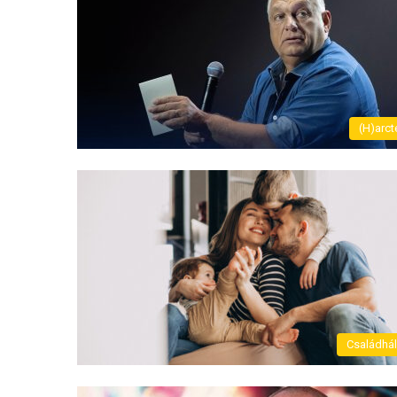
(H)arct
Családhá