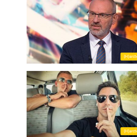
(H)arct
(H)arct