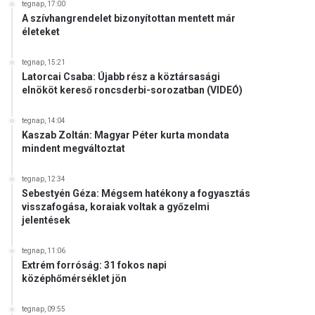
tegnap, 17:00
A szívhangrendelet bizonyítottan mentett már
életeket
tegnap, 15:21
Latorcai Csaba: Újabb rész a köztársasági
elnököt kereső roncsderbi-sorozatban (VIDEÓ)
tegnap, 14:04
Kaszab Zoltán: Magyar Péter kurta mondata
mindent megváltoztat
tegnap, 12:34
Sebestyén Géza: Mégsem hatékony a fogyasztás
visszafogása, koraiak voltak a győzelmi
jelentések
tegnap, 11:06
Extrém forróság: 31 fokos napi
középhőmérséklet jön
tegnap, 09:55