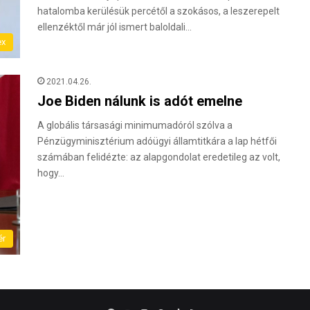
hatalomba kerülésük percétől a szokásos, a leszerepelt
ellenzéktől már jól ismert baloldali…
ex
2021.04.26.
Joe Biden nálunk is adót emelne
A globális társasági minimumadóról szólva a
Pénzügyminisztérium adóügyi államtitkára a lap hétfői
számában felidézte: az alapgondolat eredetileg az volt,
hogy…
ér