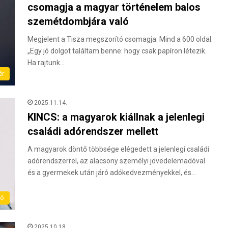
csomagja a magyar történelem balos
szemétdombjára való
Megjelent a Tisza megszorító csomagja. Mind a 600 oldal.
„Egy jó dolgot találtam benne: hogy csak papíron létezik.
Ha rajtunk…
ér
2025.11.14.
KINCS: a magyarok kiállnak a jelenlegi
családi adórendszer mellett
A magyarok döntő többsége elégedett a jelenlegi családi
adórendszerrel, az alacsony személyi jövedelemadóval
és a gyermekek után járó adókedvezményekkel, és…
ló
2025.10.18.