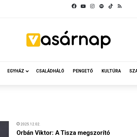
Facebook
YouTube
Instagram
Spotify
TikTok
RSS
EGYHÁZ
CSALÁDHÁLÓ
PENGETŐ
KULTÚRA
SZ
2025.12.02.
Orbán Viktor: A Tisza megszorító