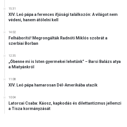
15:31
XIV. Leó pápa a ferences ifjúsági találkozón: A világot nem
védeni, hanem átölelni kell
14:02
Felháborító! Megrongálták Radnóti Miklós szobrát a
szerbiai Borban
12:35
„Őbenne mi is Isten gyermekei lehetünk” – Barsi Balázs atya
a Miatyánkról
11:08
XIV. Leó pápa hamarosan Dél-Amerikába utazik
10:04
Latorcai Csaba: Káosz, kapkodás és dilettantizmus jellemzi
a Tisza kormányzását