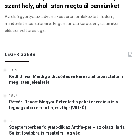
szent hely, ahol Isten megtalál bennünket
Az első gyertya az adventi koszorún emlékeztet. Tudom,
mindenkit más valamire. Engem arra a karácsonyra, amikor
először volt üres egy…
LEGFRISSEBB
19:09
Kedl Olívia: Mindig a dicsőítésen keresztül tapasztaltam
meg Isten jelenlétét
18:07
Rétvári Bence: Magyar Péter lett a paksi energiakrízis
legnagyobb rémhírterjesztője (VIDEÓ)
17:00
Szeptemberben folytatódik az Antifa-per – az olasz Ilaria
Salist továbbra is mentelmi jog védi