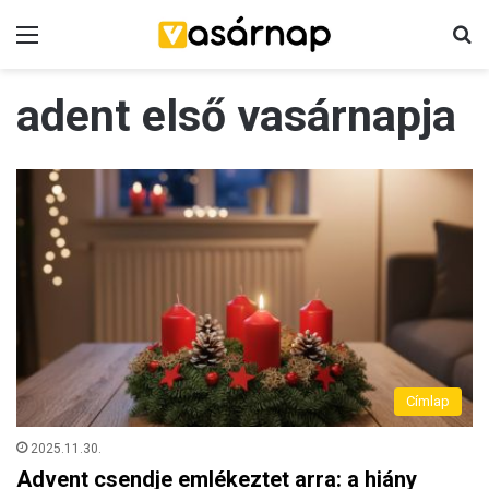
Menü
K
adent első vasárnapja
Címlap
2025.11.30.
Advent csendje emlékeztet arra: a hiány