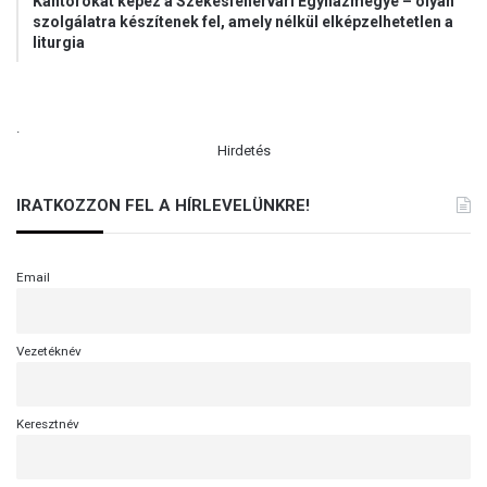
Kántorokat képez a Székesfehérvári Egyházmegye – olyan
szolgálatra készítenek fel, amely nélkül elképzelhetetlen a
liturgia
.
Hirdetés
IRATKOZZON FEL A HÍRLEVELÜNKRE!
Email
Vezetéknév
Keresztnév