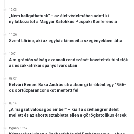
12:03
„Nem hallgathatunk” – az élet védelmében adott ki
nyilatkozatot a Magyar Katolikus Püspöki Konferencia
11:26
Szent Lőrinc, aki az egyház kincseit a szegényekben látta
10:01
A migrációs válság azonnali rendezését követelték tüntetők
az észak-afrikai spanyol városban
09:07
Rétvári Bence: Baka András strasbourgi bíróként egy 1956-
os sortűzparancsnokot mentett fel
08:14
„A magzat valóságos ember” – kiáll a szívhangrendelet
mellett és az abortusztabletta ellen a görögkatolikus érsek
tegnap, 16:57