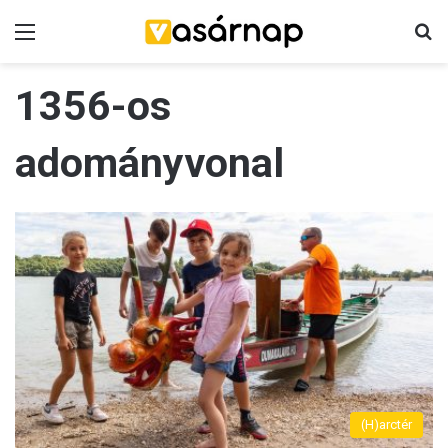
Menü
K
1356-os
adományvonal
(H)arctér