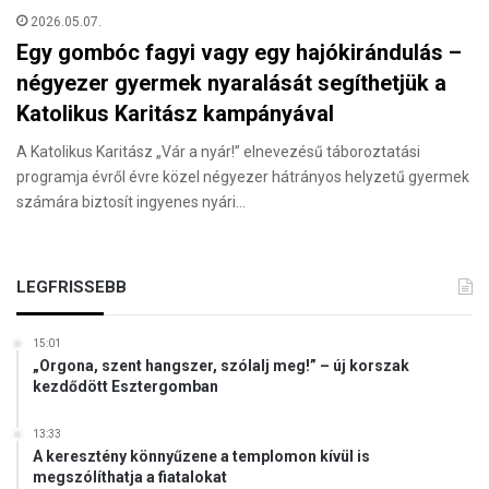
2026.05.07.
Egy gombóc fagyi vagy egy hajókirándulás –
négyezer gyermek nyaralását segíthetjük a
Katolikus Karitász kampányával
A Katolikus Karitász „Vár a nyár!” elnevezésű táboroztatási
programja évről évre közel négyezer hátrányos helyzetű gyermek
számára biztosít ingyenes nyári…
LEGFRISSEBB
15:01
„Orgona, szent hangszer, szólalj meg!” – új korszak
kezdődött Esztergomban
13:33
A keresztény könnyűzene a templomon kívül is
megszólíthatja a fiatalokat