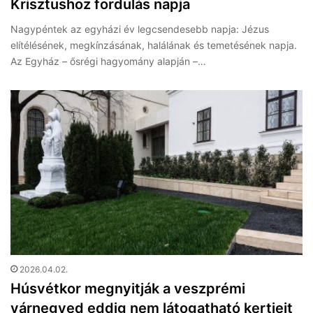
Krisztushoz fordulás napja
Nagypéntek az egyházi év legcsendesebb napja: Jézus
elítélésének, megkínzásának, halálának és temetésének napja.
Az Egyház – ősrégi hagyomány alapján –…
2026.04.02.
Húsvétkor megnyitják a veszprémi
várnegyed eddig nem látogatható kertjeit