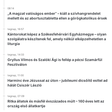
08:14
„A magzat valóságos ember” – kiáll a szívhangrendelet
mellett és az abortusztabletta ellen a görögkatolikus érsek
tegnap, 16:57
Kántorokat képez a Székesfehérvári Egyházmegye – olyan
szolgálatra készítenek fel, amely nélkül elképzelhetetlen a
liturgia
tegnap, 14:33
Gryllus Vilmos és Szalóki Ági is fellép a pécsi Szamárfül
Fesztiválon
tegnap, 11:00
Harminc éve Jézussal az úton – jubileumi dicsőítő esttel ad
hálát Csiszér László
tegnap, 07:09
Ritka állatok és másfél évszázados múlt – 160 éves lett az
ország első állatkertje