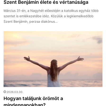
Szent Benjámin élete és vértanúsága
Március 31-én, a Nagyhét előestéjén a katolikus egyház több
szentet is emlékezetébe idéz. Közülük a legkiemelkedőbb
Szent Benjámin, perzsa diakónus…
2026.03.30.
Hogyan találjunk örömöt a
mindennapokban?