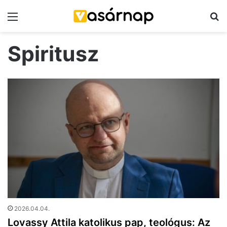
Menü
K
Spiritusz
2026.04.04.
Lovassy Attila katolikus pap, teológus: Az