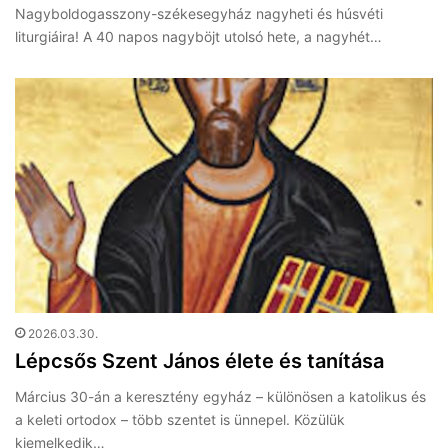
Nagyboldogasszony-székesegyház nagyheti és húsvéti
liturgiáira! A 40 napos nagyböjt utolsó hete, a nagyhét…
2026.03.30.
Lépcsős Szent János élete és tanítása
Március 30-án a keresztény egyház – különösen a katolikus és
a keleti ortodox – több szentet is ünnepel. Közülük
kiemelkedik…