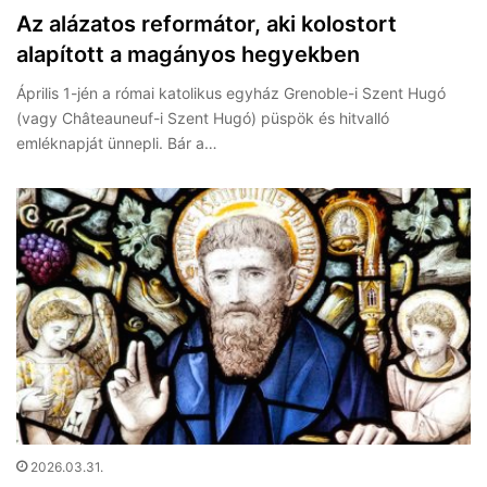
Az alázatos reformátor, aki kolostort
alapított a magányos hegyekben
Április 1-jén a római katolikus egyház Grenoble-i Szent Hugó
(vagy Châteauneuf-i Szent Hugó) püspök és hitvalló
emléknapját ünnepli. Bár a…
2026.03.31.