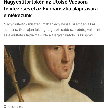
Nagycsütörtökön az Utolsó Vacsora
felidézésével az Eucharisztia alapítására
emlékezünk
Nagycsütörtök misztériumában egymással szemben áll az
eucharisztikus ajándék legmagasztosabb szeretete, valamint
az elárultatás fájdalma – írta a Magyar Katolikus Püspöki…
2026.04.01.