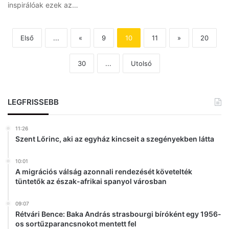
inspirálóak ezek az…
Első
...
«
9
10
11
»
20
30
...
Utolsó
LEGFRISSEBB
11:26
Szent Lőrinc, aki az egyház kincseit a szegényekben látta
10:01
A migrációs válság azonnali rendezését követelték
tüntetők az észak-afrikai spanyol városban
09:07
Rétvári Bence: Baka András strasbourgi bíróként egy 1956-
os sortűzparancsnokot mentett fel