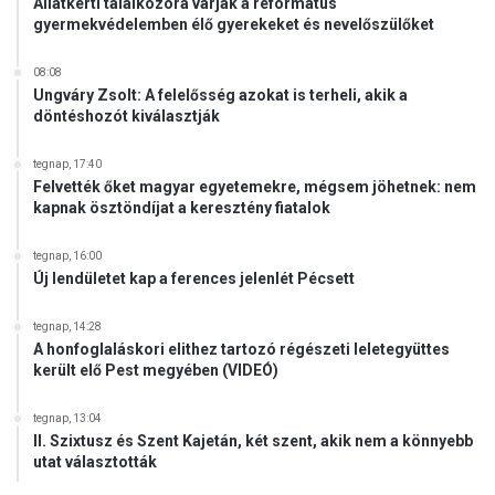
Állatkerti találkozóra várják a református
gyermekvédelemben élő gyerekeket és nevelőszülőket
08:08
Ungváry Zsolt: A felelősség azokat is terheli, akik a
döntéshozót kiválasztják
tegnap, 17:40
Felvették őket magyar egyetemekre, mégsem jöhetnek: nem
kapnak ösztöndíjat a keresztény fiatalok
tegnap, 16:00
Új lendületet kap a ferences jelenlét Pécsett
tegnap, 14:28
A honfoglaláskori elithez tartozó régészeti leletegyüttes
került elő Pest megyében (VIDEÓ)
tegnap, 13:04
II. Szixtusz és Szent Kajetán, két szent, akik nem a könnyebb
utat választották