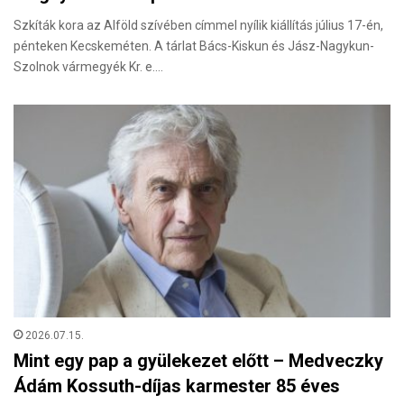
Szkíták kora az Alföld szívében címmel nyílik kiállítás július 17-én,
pénteken Kecskeméten. A tárlat Bács-Kiskun és Jász-Nagykun-
Szolnok vármegyék Kr. e.…
2026.07.15.
Mint egy pap a gyülekezet előtt – Medveczky
Ádám Kossuth-díjas karmester 85 éves