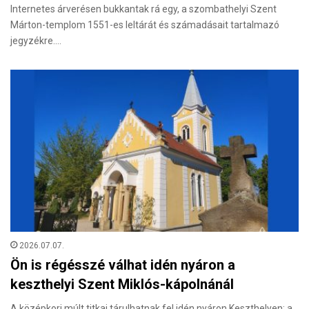
Internetes árverésen bukkantak rá egy, a szombathelyi Szent
Márton-templom 1551-es leltárát és számadásait tartalmazó
jegyzékre.…
2026.07.07.
Ön is régésszé válhat idén nyáron a
keszthelyi Szent Miklós-kápolnánál
A középkori múlt titkai tárulhatnak fel idén nyáron Keszthelyen: a