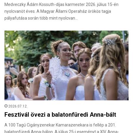
Medveczky Ádám Kossuth-díjas karmester 2026. július 15-én
nyolcvanöt éves. A Magyar Állami Operaház örökös tagja
pályafutása során több mint nyolcvan…
2026.07.12.
Fesztivál övezi a balatonfüredi Anna-bált
A 100 Tagú Cigányzenekar Kamarazenekara is fellép a 201.
balatonfüredi Anna-bálon. A július 25-i eseményt a XIV. Anna-