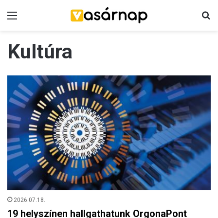
Menü
K
Kultúra
2026.07.18.
19 helyszínen hallgathatunk OrgonaPont