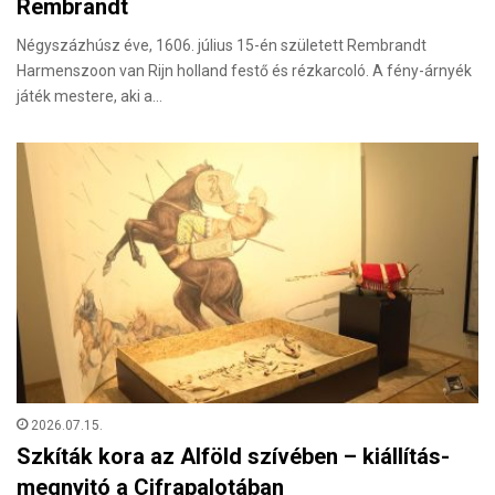
Rembrandt
Négyszázhúsz éve, 1606. július 15-én született Rembrandt
Harmenszoon van Rijn holland festő és rézkarcoló. A fény-árnyék
játék mestere, aki a…
2026.07.15.
Szkíták kora az Alföld szívében – kiállítás-
megnyitó a Cifrapalotában