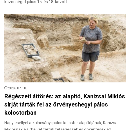
közönséget július 15. és 18. között…
2026.07.10.
Régészeti áttörés: az alapító, Kanizsai Miklós
sírját tárták fel az örvényeshegyi pálos
kolostorban
Nagy eséllyel a zalacsányi pálos kolostor alapítójának, Kanizsai
Miklósnak a sírhelyét tárták fel régészek és önkéntesek az