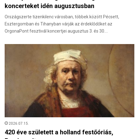
koncerteket idén augusztusban
Országszerte tizenkilenc városban, többek között Pécsett,
Esztergomban és Tihanyban várják az érdeklődőket az
OrgonaPont fesztivál koncertjei augusztus 3. és 30.…
2026.07.15.
420 éve született a holland festőóriás,