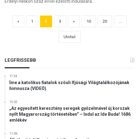
Erdélyi Helikon száz évvel ezelőtti indulására…
«
1
2
3
»
10
20
...
Utolsó
LEGFRISSEBB
17:34
Íme a katolikus fiatalok szöuli Ifjúsági Világtalálkozójának
himnusza (VIDEÓ)
15:02
„Az egyesített keresztény seregek győzelmével új korszak
nyílt Magyarország történetében“ – Indul az Ide Buda! 1686
emlékév
11:06