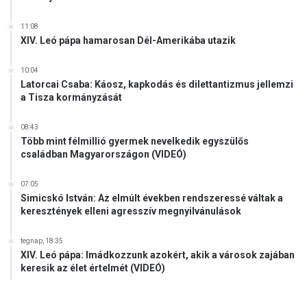
11:08
XIV. Leó pápa hamarosan Dél-Amerikába utazik
10:04
Latorcai Csaba: Káosz, kapkodás és dilettantizmus jellemzi
a Tisza kormányzását
08:43
Több mint félmillió gyermek nevelkedik egyszülős
családban Magyarországon (VIDEÓ)
07:05
Simicskó István: Az elmúlt években rendszeressé váltak a
keresztények elleni agresszív megnyilvánulások
tegnap, 18:35
XIV. Leó pápa: Imádkozzunk azokért, akik a városok zajában
keresik az élet értelmét (VIDEÓ)