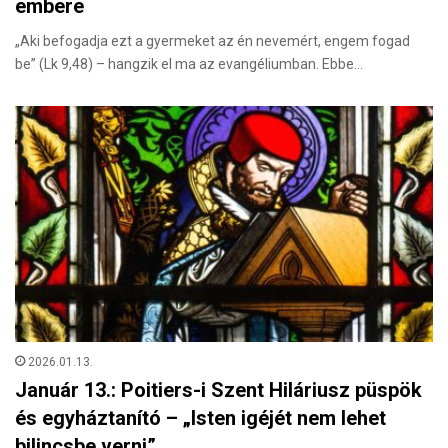
embere
„Aki befogadja ezt a gyermeket az én nevemért, engem fogad
be” (Lk 9,48) – hangzik el ma az evangéliumban. Ebbe…
2026.01.13.
Január 13.: Poitiers-i Szent Hiláriusz püspök
és egyháztanító – „Isten igéjét nem lehet
bilincsbe verni”