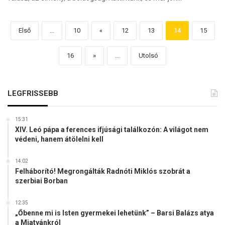
Első
...
10
«
12
13
14
15
16
»
...
Utolsó
LEGFRISSEBB
15:31
XIV. Leó pápa a ferences ifjúsági találkozón: A világot nem
védeni, hanem átölelni kell
14:02
Felháborító! Megrongálták Radnóti Miklós szobrát a
szerbiai Borban
12:35
„Őbenne mi is Isten gyermekei lehetünk” – Barsi Balázs atya
a Miatyánkról