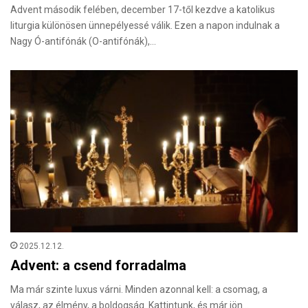
Advent második felében, december 17-től kezdve a katolikus
liturgia különösen ünnepélyessé válik. Ezen a napon indulnak a
Nagy Ó-antifónák (O-antifónák),…
2025.12.12.
Advent: a csend forradalma
Ma már szinte luxus várni. Minden azonnal kell: a csomag, a
válasz, az élmény, a boldogság. Kattintunk, és már jön…