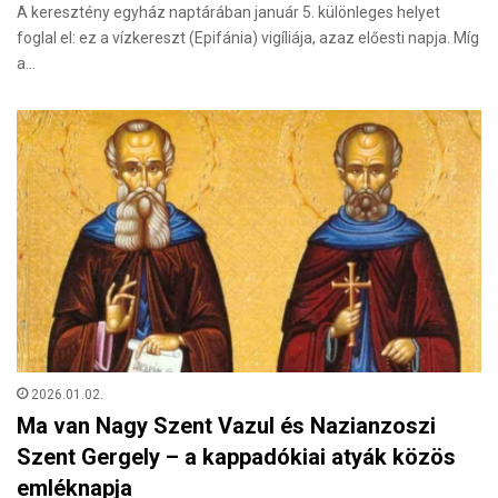
A keresztény egyház naptárában január 5. különleges helyet
foglal el: ez a vízkereszt (Epifánia) vigíliája, azaz előesti napja. Míg
a…
2026.01.02.
Ma van Nagy Szent Vazul és Nazianzoszi
Szent Gergely – a kappadókiai atyák közös
emléknapja