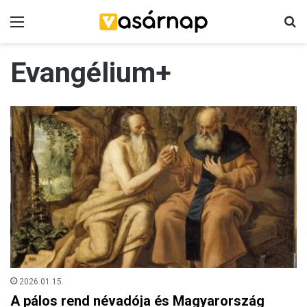
Menü
K
Evangélium+
2026.01.15.
A pálos rend névadója és Magyarország