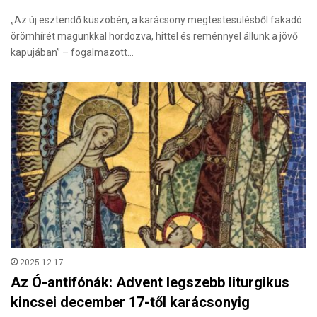
„Az új esztendő küszöbén, a karácsony megtestesülésből fakadó
örömhírét magunkkal hordozva, hittel és reménnyel állunk a jövő
kapujában” – fogalmazott…
2025.12.17.
Az Ó-antifónák: Advent legszebb liturgikus
kincsei december 17-től karácsonyig