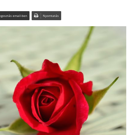
gosztás email-ben
Nyomtatás