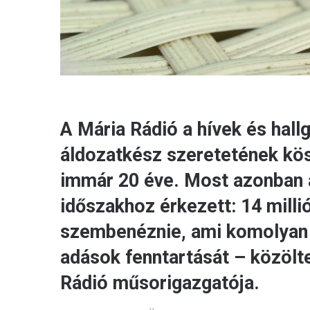
A Mária Rádió a hívek és hall
áldozatkész szeretetének kö
immár 20 éve. Most azonban a
időszakhoz érkezett: 14 millió
szembenéznie, ami komolyan 
adások fenntartását – közölte
Rádió műsorigazgatója.