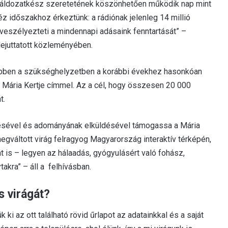
s áldozatkész szeretetének köszönhetően működik nap mint
 időszakhoz érkeztünk: a rádiónak jelenleg 14 millió
veszélyezteti a mindennapi adásaink fenntartását” –
ejuttatott közleményében.
 ebben a szükséghelyzetben a korábbi évekhez hasonkóan
 Mária Kertje címmel. Az a cél, hogy összesen 20 000
t.
ezésével és adományának elküldésével támogassa a Mária
áltott virág felragyog Magyarország interaktív térképén,
s – legyen az hálaadás, gyógyulásért való fohász,
akra” – áll a felhívásban.
s virágát?
ük ki az ott található rövid űrlapot az adatainkkal és a saját