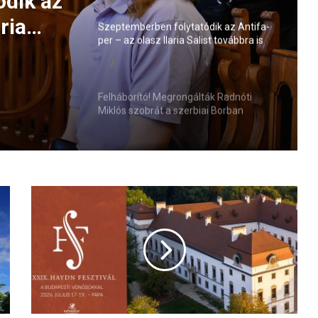
ódik az
ria
Szeptemberben folytatódik az Antifa-
per – az olasz Ilaria Salist továbbra is
elmi
mentelmi jog védi
Felháborító! Megrongálták Radnóti
Miklós szobrát a szerbiai Borban
J
ú
l
i
u
s
k
ö
z