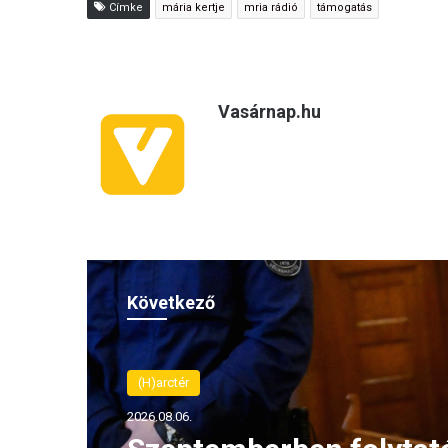
Címke
mária kertje
mria rádió
támogatás
Vasárnap.hu
Következő
(H)arctér
2026.08.06.