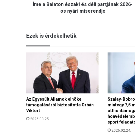
Íme a Balaton északi és déli partjának 2026-
o
n
os nyári miserendje
é
s
z
Ezek is érdekelhetik
a
k
i
é
s
d
é
l
i
p
Az Egyesült Államok elnöke
Szalay-Bobrov
a
támogatásáról biztosította Orbán
mintegy 7,5 mi
r
Viktort
otthontámoga
t
honvédelembe
j
2026.03.25.
sport feladat
á
2026.02.24.
n