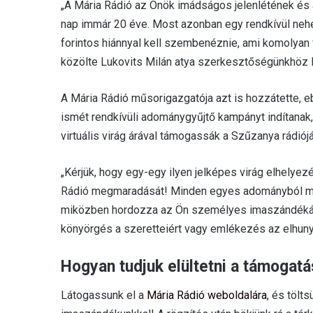
„A Mária Rádió az Önök imádságos jelenlétének é
nap immár 20 éve. Most azonban egy rendkívül nehéz
forintos hiánnyal kell szembenéznie, ami komolyan 
közölte Lukovits Milán atya szerkesztőségünkhöz l
A Mária Rádió műsorigazgatója azt is hozzátette,
ismét rendkívüli adománygyűjtő kampányt indítanak,
virtuális virág árával támogassák a Szűzanya rádiójá
„Kérjük, hogy egy-egy ilyen jelképes virág elhely
Rádió megmaradását! Minden egyes adományból megv
miközben hordozza az Ön személyes imaszándékát i
könyörgés a szeretteiért vagy emlékezés az elhunyt
Hogyan tudjuk elültetni a támogatá
Látogassunk el a
Mária Rádió weboldalára
, és tölts