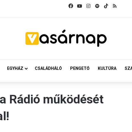
Facebook
YouTube
Instagram
Spotify
TikTok
RSS
EGYHÁZ
CSALÁDHÁLÓ
PENGETŐ
KULTÚRA
SZ
a Rádió működését
l!