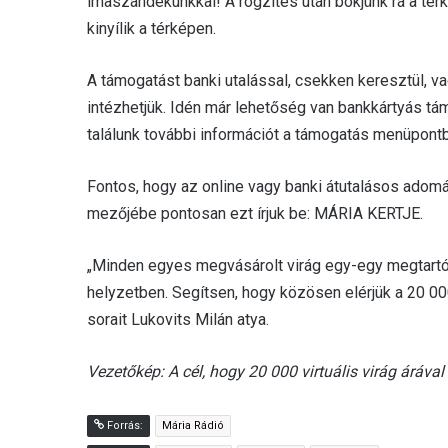
imaszándékunkkal! A rögzítés után bökjünk rá a térké
kinyílik a térképen.
A támogatást banki utalással, csekken keresztül, 
intézhetjük. Idén már lehetőség van bankkártyás tám
találunk további információt a támogatás menüpont
Fontos, hogy az online vagy banki átutalásos ado
mezőjébe pontosan ezt írjuk be: MÁRIA KERTJE.
„Minden egyes megvásárolt virág egy-egy megtartó 
helyzetben. Segítsen, hogy közösen elérjük a 20 000 
sorait Lukovits Milán atya.
Vezetőkép: A cél, hogy 20 000 virtuális virág áráv
Forrás:
Mária Rádió