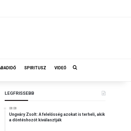
Keresés:
ABADIDŐ
SPIRITUSZ
VIDEÓ
LEGFRISSEBB
08:08
Ungváry Zsolt: A felelősség azokat is terheli, akik
a döntéshozót kiválasztják