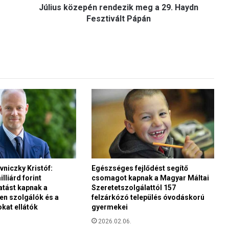
Július közepén rendezik meg a 29. Haydn
e
p
Fesztivált Pápán
é
n
r
e
n
d
e
z
i
k
m
e
g
niczky Kristóf:
Egészséges fejlődést segítő
a
lliárd forint
csomagot kapnak a Magyar Máltai
2
tást kapnak a
Szeretetszolgálattól 157
9
n szolgálók és a
felzárkózó település óvodáskorú
.
okat ellátók
gyermekei
H
2026.02.06.
a