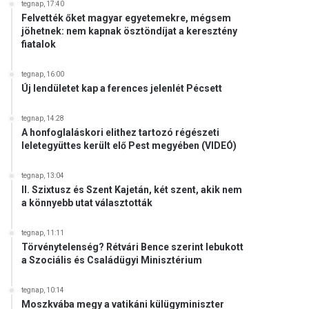
tegnap, 17:40
Felvették őket magyar egyetemekre, mégsem
jöhetnek: nem kapnak ösztöndíjat a keresztény
fiatalok
tegnap, 16:00
Új lendületet kap a ferences jelenlét Pécsett
tegnap, 14:28
A honfoglaláskori elithez tartozó régészeti
leletegyüttes került elő Pest megyében (VIDEÓ)
tegnap, 13:04
II. Szixtusz és Szent Kajetán, két szent, akik nem
a könnyebb utat választották
tegnap, 11:11
Törvénytelenség? Rétvári Bence szerint lebukott
a Szociális és Családügyi Minisztérium
tegnap, 10:14
Moszkvába megy a vatikáni külügyminiszter