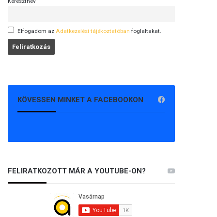
Keresztnév
Elfogadom az
Adatkezelési tájékoztatóban
foglaltakat.
KÖVESSEN MINKET A FACEBOOKON
FELIRATKOZOTT MÁR A YOUTUBE-ON?