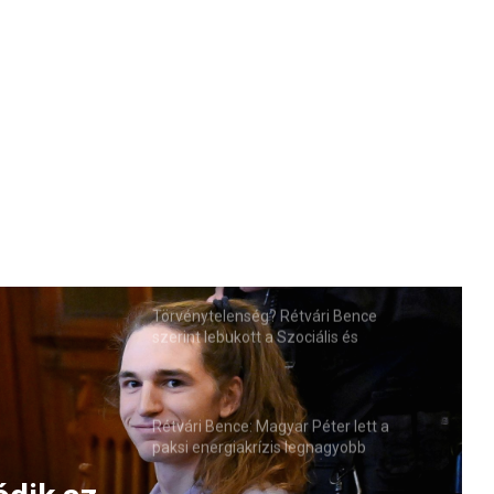
Törvénytelenség? Rétvári Bence
szerint lebukott a Szociális és
Családügyi Minisztérium
Rétvári Bence: Magyar Péter lett a
paksi energiakrízis legnagyobb
rémhírterjesztője (VIDEÓ)