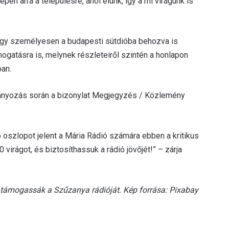
pen arra a településre, ahol élünk, így a mi virágunk is
vagy személyesen a budapesti sútdióba behozva is
ogatásra is, melynek részleteiről szintén a honlapon
ban.
mányozás során a bizonylat Megjegyzés / Közlemény
oszlopot jelent a Mária Rádió számára ebben a kritikus
virágot, és biztosíthassuk a rádió jövőjét!” – zárja
al támogassák a Szűzanya rádióját. Kép forrása: Pixabay