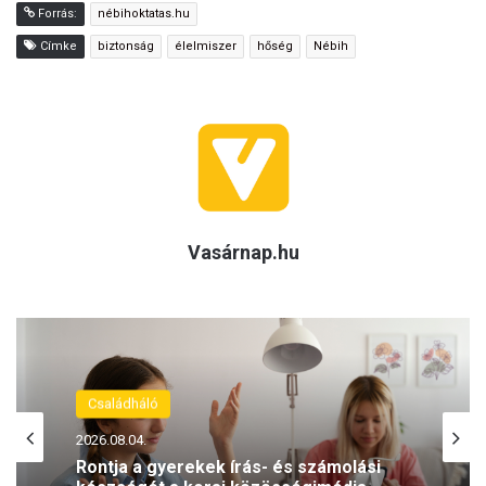
Forrás:
nébihoktatas.hu
Címke
biztonság
élelmiszer
hőség
Nébih
Vasárnap.hu
Családháló
2026.08.02.
Napozás és anyajegyek: mit szabad és