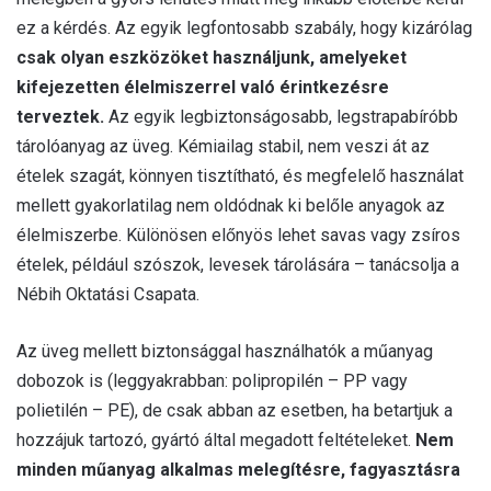
ez a kérdés. Az egyik legfontosabb szabály, hogy kizárólag
csak olyan eszközöket használjunk, amelyeket
kifejezetten élelmiszerrel való érintkezésre
terveztek.
Az egyik legbiztonságosabb, legstrapabíróbb
tárolóanyag az üveg. Kémiailag stabil, nem veszi át az
ételek szagát, könnyen tisztítható, és megfelelő használat
mellett gyakorlatilag nem oldódnak ki belőle anyagok az
élelmiszerbe. Különösen előnyös lehet savas vagy zsíros
ételek, például szószok, levesek tárolására – tanácsolja a
Nébih Oktatási Csapata.
Az üveg mellett biztonsággal használhatók a műanyag
dobozok is (leggyakrabban: polipropilén – PP vagy
polietilén – PE), de csak abban az esetben, ha betartjuk a
hozzájuk tartozó, gyártó által megadott feltételeket.
Nem
minden műanyag alkalmas melegítésre, fagyasztásra