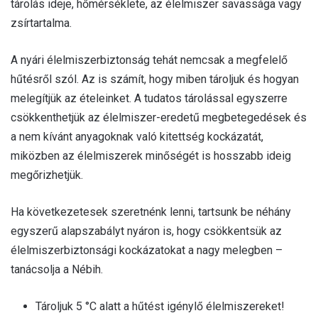
tárolás ideje, hőmérséklete, az élelmiszer savassága vagy
zsírtartalma.
A nyári élelmiszerbiztonság tehát nemcsak a megfelelő
hűtésről szól. Az is számít, hogy miben tároljuk és hogyan
melegítjük az ételeinket. A tudatos tárolással egyszerre
csökkenthetjük az élelmiszer-eredetű megbetegedések és
a nem kívánt anyagoknak való kitettség kockázatát,
miközben az élelmiszerek minőségét is hosszabb ideig
megőrizhetjük.
Ha következetesek szeretnénk lenni, tartsunk be néhány
egyszerű alapszabályt nyáron is, hogy csökkentsük az
élelmiszerbiztonsági kockázatokat a nagy melegben –
tanácsolja a Nébih.
Tároljuk 5 °C alatt a hűtést igénylő élelmiszereket!