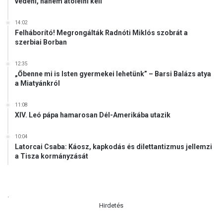
védeni, hanem átölelni kell
á
b
ó
14:02
Felháborító! Megrongálták Radnóti Miklós szobrát a
l
szerbiai Borban
12:35
„Őbenne mi is Isten gyermekei lehetünk” – Barsi Balázs atya
a Miatyánkról
11:08
XIV. Leó pápa hamarosan Dél-Amerikába utazik
10:04
Latorcai Csaba: Káosz, kapkodás és dilettantizmus jellemzi
a Tisza kormányzását
.
Hirdetés