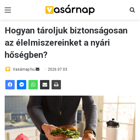
Menü
K
Hogyan tároljuk biztonságosan
az élelmiszereinket a nyári
hőségben?
Vasárnap.hu
S
2026.07.03.
e
n
d
a
n
e
m
a
i