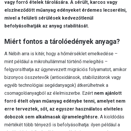
vagy forró ételek tárolására. A sérült, karcos vagy
elszíneződött műanyag edényeket érdemes lecserélni,
mivel a felületi sérülések kedvezőtlenül
befolyásolhatják az anyag stabilitását.
Miért fontos a tárolóedények anyaga?
A Nébih arra is kitér, hogy a hőmérséklet emelkedése –
mint például a mikrohullámmal történő melegítés –
felgyorsíthatja az úgynevezett migrációs folyamatot, amikor
bizonyos összetevők (antioxidánsok, stabilizátorok vagy
egyéb technológiai segédanyagok) átkerülhetnek a
csomagolóanyagból az élelmiszerbe. Ezért
nem ajánlott
forró ételt olyan műanyag edénybe tenni, amelyet nem
erre terveztek, sőt, az egyszer használatos elviteles
dobozok sem alkalmasak újramelegítésre.
A kioldódás
mértékét több tényező is befolyásolhatja: ilyen például a