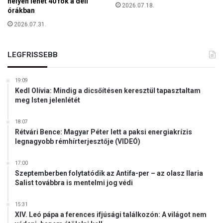
e
helyen lehet 40 fok a déli
s
2026.07.18.
órákban
z
k
e
2026.07.31.
o
t
l
i
a
a
LEGFRISSEBB
k
z
e
I
z
19:09
s
d
Kedl Olívia: Mindig a dicsőítésen keresztül tapasztaltam
t
é
meg Isten jelenlétét
e
s
n
i
18:07
t
Rétvári Bence: Magyar Péter lett a paksi energiakrízis
legnagyobb rémhírterjesztője (VIDEÓ)
á
m
o
17:00
g
Szeptemberben folytatódik az Antifa-per – az olasz Ilaria
Salist továbbra is mentelmi jog védi
a
t
á
15:31
XIV. Leó pápa a ferences ifjúsági találkozón: A világot nem
s