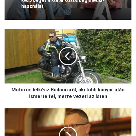
mit nem?
M
o
t
o
r
o
s
l
e
Motoros lelkész Budaörsről, aki több kanyar után
l
k
ismerte fel, merre vezeti az Isten
é
s
M
z
e
B
g
u
k
d