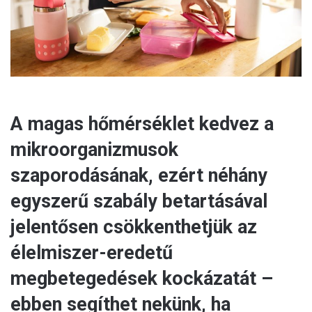
l
A magas hőmérséklet kedvez a
mikroorganizmusok
szaporodásának, ezért néhány
egyszerű szabály betartásával
jelentősen csökkenthetjük az
élelmiszer-eredetű
megbetegedések kockázatát –
ebben segíthet nekünk, ha