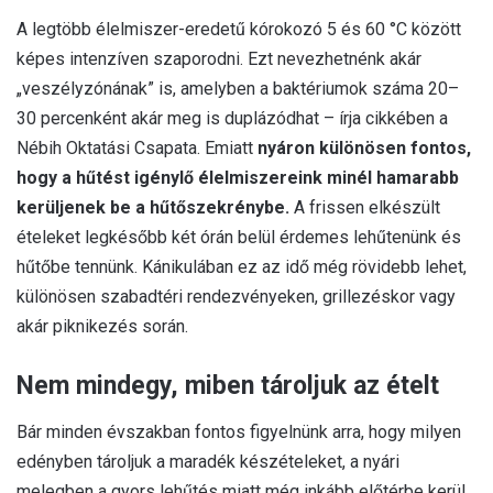
A legtöbb élelmiszer-eredetű kórokozó 5 és 60 °C között
képes intenzíven szaporodni. Ezt nevezhetnénk akár
„veszélyzónának” is, amelyben a baktériumok száma 20–
30 percenként akár meg is duplázódhat – írja cikkében a
Nébih Oktatási Csapata. Emiatt
nyáron különösen fontos,
hogy a hűtést igénylő élelmiszereink minél hamarabb
kerüljenek be a hűtőszekrénybe.
A frissen elkészült
ételeket legkésőbb két órán belül érdemes lehűtenünk és
hűtőbe tennünk. Kánikulában ez az idő még rövidebb lehet,
különösen szabadtéri rendezvényeken, grillezéskor vagy
akár piknikezés során.
Nem mindegy, miben tároljuk az ételt
Bár minden évszakban fontos figyelnünk arra, hogy milyen
edényben tároljuk a maradék készételeket, a nyári
melegben a gyors lehűtés miatt még inkább előtérbe kerül