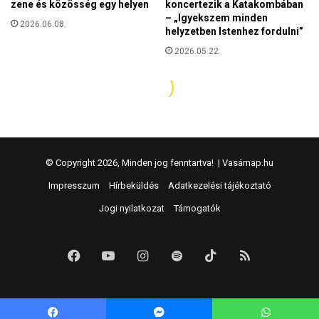
© Copyright 2026, Minden jog fenntartva! |
Vasárnap.hu
Impresszum
Hírbeküldés
Adatkezelési tájékoztató
Jogi nyilatkozat
Támogatók
Facebook
YouTube
Instagram
Spotify
TikTok
RSS