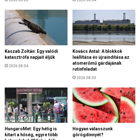
2026.08.05.
u
e
t
r
á
g
n
y
i
e
s
r
m
e
e
Kaszab Zoltán: Egy valódi
Kovács Antal: A blokkok
k
r
katasztrófa napjait éljük
leállítása és újraindítása az
m
t
atomerőmű gárdájának
a
2026.08.04.
e
rutinfeladat
r
f
a
2026.08.03.
e
d
l
h
,
a
m
t
e
k
r
i
r
a
e
HungaroMet: Egy hétig is
Hogyan válasszunk
z
v
kitart a hőség, egyre több
görögdinnyét?
i