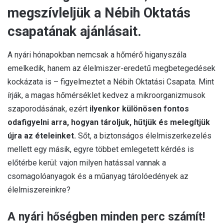
megszívleljük a Nébih Oktatás
csapatának ajánlásait.
A nyári hónapokban nemcsak a hőmérő higanyszála
emelkedik, hanem az élelmiszer-eredetű megbetegedések
kockázata is – figyelmeztet a Nébih Oktatási Csapata. Mint
írják, a magas hőmérséklet kedvez a mikroorganizmusok
szaporodásának, ezért
ilyenkor különösen fontos
odafigyelni arra, hogyan tároljuk, hűtjük és melegítjük
újra az ételeinket.
Sőt, a biztonságos élelmiszerkezelés
mellett egy másik, egyre többet emlegetett kérdés is
előtérbe kerül: vajon milyen hatással vannak a
csomagolóanyagok és a műanyag tárolóedények az
élelmiszereinkre?
A nyári hőségben minden perc számít!