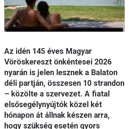
l
Az idén 145 éves Magyar
Vöröskereszt önkéntesei 2026
nyarán is jelen lesznek a Balaton
déli partján, összesen 10 strandon
– közölte a szervezet. A fiatal
elsősegélynyújtók közel két
hónapon át állnak készen arra,
hogy szükség esetén gyors