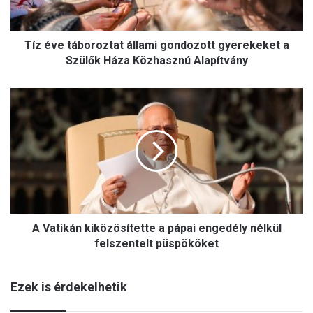
t
á
b
Tíz éve táboroztat állami gondozott gyerekeket a
o
r
Szülők Háza Közhasznú Alapítvány
o
z
A
t
V
a
a
t
t
á
i
l
k
l
á
a
n
m
k
i
A Vatikán kiközösítette a pápai engedély nélkül
i
g
k
felszentelt püspököket
o
ö
n
z
d
Ezek is érdekelhetik
ö
o
s
z