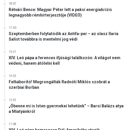
y
ö
18:07
k
Rétvári Bence: Magyar Péter lett a paksi energiakrízis
legnagyobb rémhírterjesztője (VIDEÓ)
e
t
17:00
Szeptemberben folytatódik az Antifa-per – az olasz Ilaria
Salist továbbra is mentelmi jog védi
15:31
XIV. Leó pápa a ferences ifjúsági találkozón: A világot nem
védeni, hanem átölelni kell
14:02
Felháborító! Megrongálták Radnóti Miklós szobrát a
szerbiai Borban
12:35
„Őbenne mi is Isten gyermekei lehetünk” – Barsi Balázs atya
a Miatyánkról
11:08
XIV. Leó pápa hamarosan Dél-Amerikába utazik