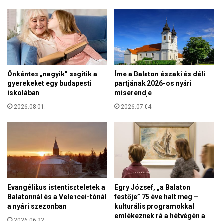
í
o
t
t
e
t
t
g
t
y
e
e
a
r
Önkéntes „nagyik” segítik a
Íme a Balaton északi és déli
p
e
gyerekeket egy budapesti
partjának 2026-os nyári
á
k
iskolában
miserendje
p
e
a
2026.08.01.
2026.07.04.
k
i
e
e
t
n
a
g
S
e
z
d
ü
é
l
Evangélikus istentiszteletek a
Egry József, „a Balaton
l
ő
Balatonnál és a Velencei-tónál
festője” 75 éve halt meg –
y
k
a nyári szezonban
kulturális programokkal
n
H
emlékeznek rá a hétvégén a
é
2026.06.22.