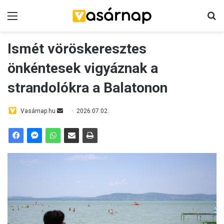
Menü
K
Ismét vöröskeresztes
önkéntesek vigyáznak a
strandolókra a Balatonon
Vasárnap.hu
S
2026.07.02.
e
n
d
a
n
e
m
a
i