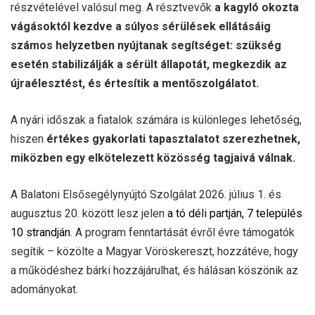
részvételével valósul meg. A résztvevők
a kagyló okozta
vágásoktól kezdve a súlyos sérülések ellátásáig
számos helyzetben nyújtanak segítséget: szükség
esetén stabilizálják a sérült állapotát, megkezdik az
újraélesztést, és értesítik a mentőszolgálatot.
A nyári időszak a fiatalok számára is különleges lehetőség,
hiszen
értékes gyakorlati tapasztalatot szerezhetnek,
miközben egy elkötelezett közösség tagjaivá válnak.
A Balatoni Elsősegélynyújtó Szolgálat 2026. július 1. és
augusztus 20. között lesz jelen
a tó déli partján, 7 település
10 strandján
. A program fenntartását évről évre támogatók
segítik – közölte a Magyar Vöröskereszt, hozzátéve, hogy
a működéshez bárki hozzájárulhat, és hálásan köszönik az
adományokat.