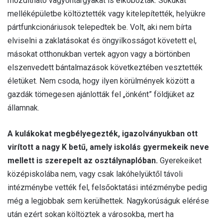
mozdítható vagyontárgyakat is elkobozták. Sokukat
melléképületbe költöztették vagy kitelepítették, helyükre
pártfunkcionáriusok telepedtek be. Volt, aki nem bírta
elviselni a zaklatásokat és öngyilkosságot követett el,
másokat otthonukban vertek agyon vagy a börtönben
elszenvedett bántalmazások következtében vesztették
életüket. Nem csoda, hogy ilyen körülmények között a
gazdák tömegesen ajánlották fel „önként” földjüket az
államnak.
A kulákokat megbélyegezték, igazolványukban ott
virított a nagy K betű, amely iskolás gyermekeik neve
mellett is szerepelt az osztálynaplóban.
Gyerekeiket
középiskolába nem, vagy csak lakóhelyüktől távoli
intézménybe vették fel, felsőoktatási intézménybe pedig
még a legjobbak sem kerülhettek. Nagykorúságuk elérése
után ezért sokan költöztek a városokba, mert ha