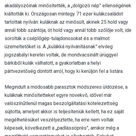
akadályozóinak minősítették, a „dolgozó nép” ellenségének
kiáltották ki. Országosan mintegy 71 ezer kulákcsaládot
tartottak nyilván: kuláknak az minősült, akinek 25 hold vagy
annál több szántója, öt hold vagy annál több szőlője volt, ide
sorolták a cséplőgép-tulajdonosokat és a malmot
üzemeltetőket is. A „kulákká nyilvánításnak” elvileg
jogszabályi keretei voltak, de mondvacsinált ürüggyel
bárkiből kulák válhatott, a gyakorlatban a helyi
pártvezetőség döntött arról, hogy ki kerüljön fel a listára.
Megindult a módosabb parasztok módszeres üldözése, a
kuláknak minősítetteket egyre növekvő, idővel már
valószínűtlenül magas beszolgáltatási kötelezettség
sújtotta, amelyet akkor is teljesíteniük kellett, ha ez saját
megélhetésüket veszélyeztette, ha erre nem voltak
képesek, következett a „padlássöprés”, amikor még a