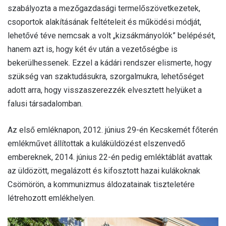
szabályozta a mezőgazdasági termelőszövetkezetek,
csoportok alakításának feltételeit és működési módját,
lehetővé téve nemcsak a volt „kizsákmányolók” belépését,
hanem azt is, hogy két év után a vezetőségbe is
bekerülhessenek. Ezzel a kádári rendszer elismerte, hogy
szükség van szaktudásukra, szorgalmukra, lehetőséget
adott arra, hogy visszaszerezzék elvesztett helyüket a
falusi társadalomban.
Az első emléknapon, 2012. június 29-én Kecskemét főterén
emlékművet állítottak a kuláküldözést elszenvedő
embereknek, 2014. június 22-én pedig emléktáblát avattak
az üldözött, megalázott és kifosztott hazai kulákoknak
Csömörön, a kommunizmus áldozatainak tiszteletére
létrehozott emlékhelyen.