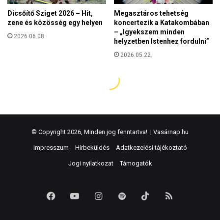
© Copyright 2026, Minden jog fenntartva! |
Vasárnap.hu
Impresszum
Hírbeküldés
Adatkezelési tájékoztató
Jogi nyilatkozat
Támogatók
Facebook
YouTube
Instagram
Spotify
TikTok
RSS