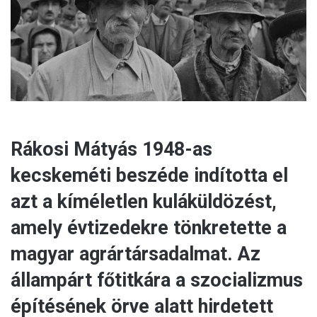
i
l
Rákosi Mátyás 1948-as
kecskeméti beszéde indította el
azt a kíméletlen kuláküldözést,
amely évtizedekre tönkretette a
magyar agrártársadalmat. Az
állampárt főtitkára a szocializmus
építésének örve alatt hirdetett