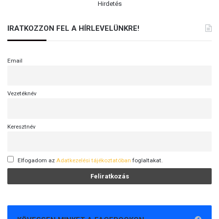
ő
Hirdetés
j
é
IRATKOZZON FEL A HÍRLEVELÜNKRE!
b
e
n
Email
Vezetéknév
Keresztnév
Elfogadom az
Adatkezelési tájékoztatóban
foglaltakat.