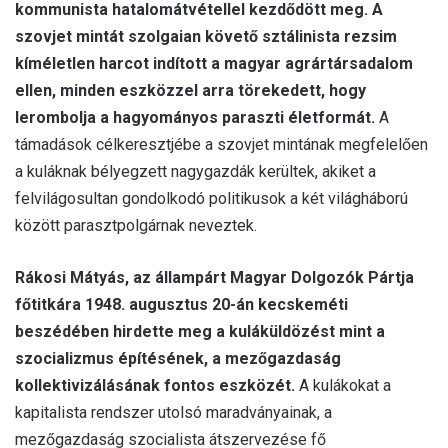
kommunista hatalomátvétellel kezdődött meg. A
szovjet mintát szolgaian követő sztálinista rezsim
kíméletlen harcot indított a magyar agrártársadalom
ellen, minden eszközzel arra törekedett, hogy
lerombolja a hagyományos paraszti életformát.
A
támadások célkeresztjébe a szovjet mintának megfelelően
a kuláknak bélyegzett nagygazdák kerültek, akiket a
felvilágosultan gondolkodó politikusok a két világháború
között parasztpolgárnak neveztek.
Rákosi Mátyás, az állampárt Magyar Dolgozók Pártja
főtitkára 1948. augusztus 20-án kecskeméti
beszédében hirdette meg a kuláküldözést mint a
szocializmus építésének, a mezőgazdaság
kollektivizálásának fontos eszközét.
A kulákokat a
kapitalista rendszer utolsó maradványainak, a
mezőgazdaság szocialista átszervezése fő