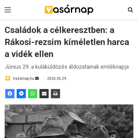
Menü
K
Családok a célkeresztben: a
Rákosi-rezsim kíméletlen harca
a vidék ellen
Június 29. a kuláküldözés áldozatainak emléknapja
Vasárnap.hu
S
2026.06.29.
e
n
d
a
n
e
m
a