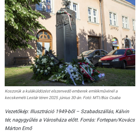
Koszorúk a kuláküldözést elszenvedõ emberek emlékművénél a
kecskeméti Lestár téren 2025. június 30-án. Fotó: MTI/Bús Csaba
Vezetőkép: Illusztráció 1949-ből – Szabadszállás, Kálvin
tér, nagygyűlés a Városháza előtt. Forrás: Fortepan/Kovács
Márton Ernő