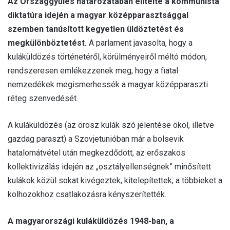
Az Országgyűlés határozatában elítélte a kommunista
diktatúra idején a magyar középparasztsággal
szemben tanúsított kegyetlen üldöztetést és
megkülönböztetést.
A parlament javasolta, hogy a
kuláküldözés történetéről, körülményeiről méltó módon,
rendszeresen emlékezzenek meg, hogy a fiatal
nemzedékek megismerhessék a magyar középparaszti
réteg szenvedését.
A kuláküldözés (az orosz kulák szó jelentése ököl, illetve
gazdag paraszt) a Szovjetunióban már a bolsevik
hatalomátvétel után megkezdődött, az erőszakos
kollektivizálás idején az „osztályellenségnek” minősített
kulákok közül sokat kivégeztek, kitelepítettek, a többieket a
kolhozokhoz csatlakozásra kényszerítették.
A magyarországi kuláküldözés 1948-ban, a