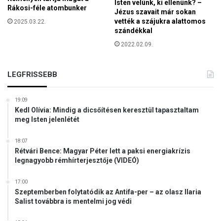
Isten velünk, ki ellenünk? –
Rákosi-féle atombunker
n
Jézus szavait már sokan
y
vették a szájukra alattomos
2025.03.22.
szándékkal
z
a
2022.02.09.
t
i
s
LEGFRISSEBB
z
i
19:09
n
Kedl Olívia: Mindig a dicsőítésen keresztül tapasztaltam
t
meg Isten jelenlétét
r
e
18:07
,
Rétvári Bence: Magyar Péter lett a paksi energiakrízis
a
legnagyobb rémhírterjesztője (VIDEÓ)
m
e
17:00
l
Szeptemberben folytatódik az Antifa-per – az olasz Ilaria
y
Salist továbbra is mentelmi jog védi
n
e