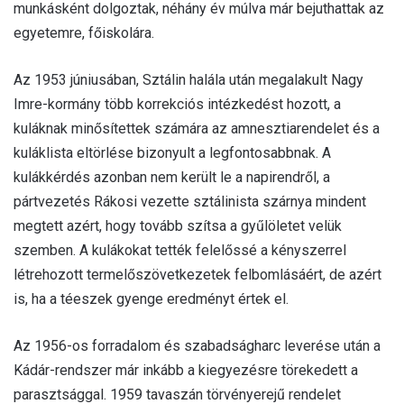
munkásként dolgoztak, néhány év múlva már bejuthattak az
egyetemre, főiskolára.
Az 1953 júniusában, Sztálin halála után megalakult Nagy
Imre-kormány több korrekciós intézkedést hozott, a
kuláknak minősítettek számára az amnesztiarendelet és a
kuláklista eltörlése bizonyult a legfontosabbnak. A
kulákkérdés azonban nem került le a napirendről, a
pártvezetés Rákosi vezette sztálinista szárnya mindent
megtett azért, hogy tovább szítsa a gyűlöletet velük
szemben. A kulákokat tették felelőssé a kényszerrel
létrehozott termelőszövetkezetek felbomlásáért, de azért
is, ha a téeszek gyenge eredményt értek el.
Az 1956-os forradalom és szabadságharc leverése után a
Kádár-rendszer már inkább a kiegyezésre törekedett a
parasztsággal. 1959 tavaszán törvényerejű rendelet