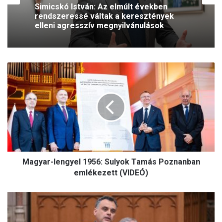
2026.08.05.
2026.08.06.
A szívhangrendelet bizonyítottan
mentett már életeket
Simicskó István: Az elmúlt években
rendszeressé váltak a keresztények
M
elleni agresszív megnyilvánulások
a
g
y
a
r
-
l
e
Magyar-lengyel 1956: Sulyok Tamás Poznanban
n
g
emlékezett (VIDEÓ)
y
e
L
l
a
1
t