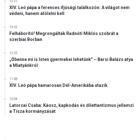
15:31
m
XIV. Leó pápa a ferences ifjúsági találkozón: A világot nem
h
védeni, hanem átölelni kell
i
s
14:02
z
Felháborító! Megrongálták Radnóti Miklós szobrát a
a
szerbiai Borban
m
a
12:35
g
„Őbenne mi is Isten gyermekei lehetünk” – Barsi Balázs atya
y
a Miatyánkról
a
r
11:08
f
XIV. Leó pápa hamarosan Dél-Amerikába utazik
a
l
10:04
v
Latorcai Csaba: Káosz, kapkodás és dilettantizmus jellemzi
a
a Tisza kormányzását
k
j
ö
v
.