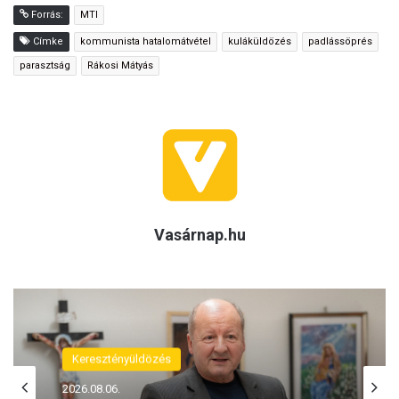
Forrás:
MTI
Címke
kommunista hatalomátvétel
kuláküldözés
padlássöprés
parasztság
Rákosi Mátyás
Vasárnap.hu
(H)arctér
Keresztényüldözés