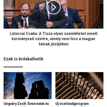
9
o
5
r
6
c
:
a
S
i
u
C
l
Latorcai Csaba: A Tisza olyan szemléletet emelt
s
y
a
kormányzati szintre, amely nem hisz a magyar
o
b
falvak jövőjében
k
a
T
:
a
Ezek is érdekelhetik
A
m
T
á
i
s
s
P
z
o
a
z
o
n
l
a
y
n
a
Ungváry Zsolt: Évezredek és
Új ösztöndíjprogram
b